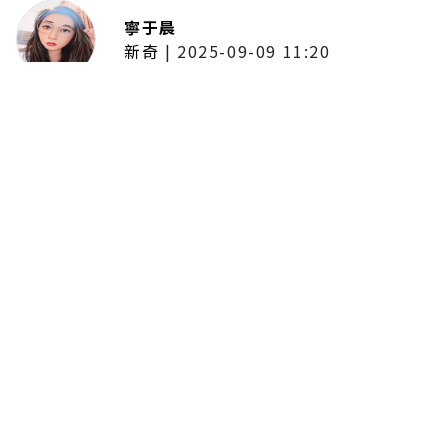
寧于晨
新奇
|
2025-09-09 11:20
東京陷蟑螂惡夢！美洲蟑螂體型
大、食量驚人 「單性繁殖」恐釀
全面爆發