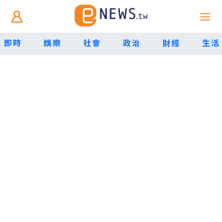
即時
娛樂
社會
政治
財經
生活