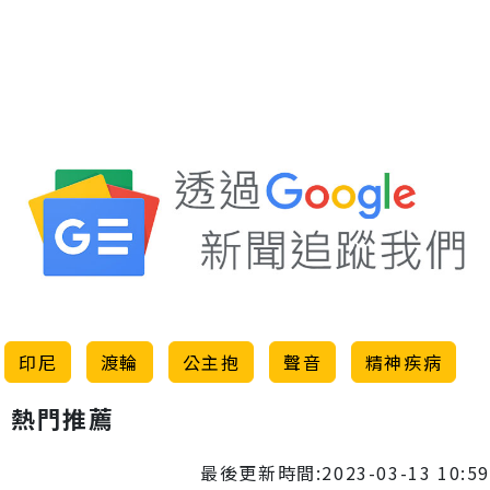
印尼
渡輪
公主抱
聲音
精神疾病
熱門推薦
最後更新時間:2023-03-13 10:59