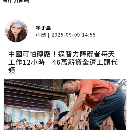
寧于晨
中國
|
2025-09-09 14:55
中國可怕磚廠！逼智力障礙者每天
工作12小時 46萬薪資全遭工頭代
領