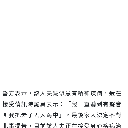
警方表示，該人夫疑似患有精神疾病，還在
接受偵訊時詭異表示：「我一直聽到有聲音
叫我把妻子丟入海中」，最後家人決定不對
此事提告，目前該人夫正在接受身心疾病治