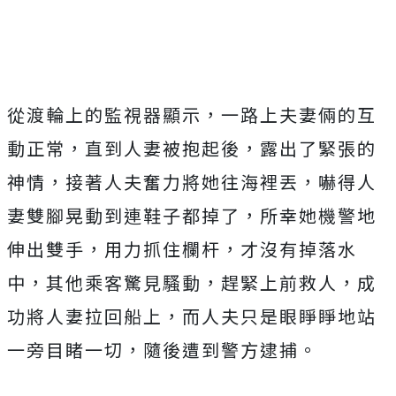
從渡輪上的監視器顯示，一路上夫妻倆的互
動正常，直到人妻被抱起後，露出了緊張的
神情，接著人夫奮力將她往海裡丟，嚇得人
妻雙腳晃動到連鞋子都掉了，所幸她機警地
伸出雙手，用力抓住欄杆，才沒有掉落水
中，其他乘客驚見騷動，趕緊上前救人，成
功將人妻拉回船上，而人夫只是眼睜睜地站
一旁目睹一切，隨後遭到警方逮捕。