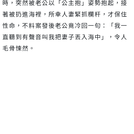
時，突然被老公以「公主抱」姿勢抱起，接
著被扔進海裡，所幸人妻緊抓欄杆，才保住
性命，不料案發後老公竟冷回一句：
「我一
直聽到有聲音叫我把妻子丟入海中」，令人
毛骨悚然。