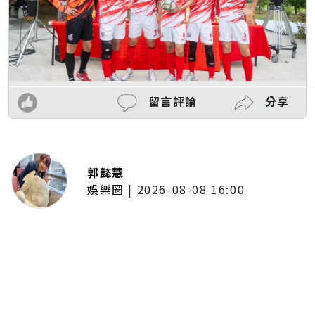
留言評論
分享
郭懿慧
娛樂圈
|
2026-08-08 16:00
木木體驗「台東博覽會」熱氣球展
區！沉浸式看美景 直呼像真的飛
上高空