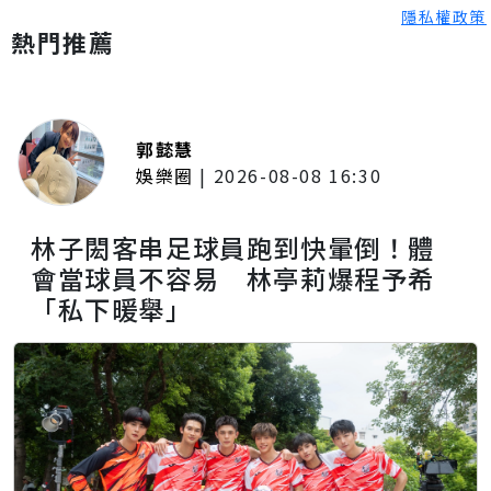
隱私權政策
熱門推薦
郭懿慧
娛樂圈
|
2026-08-08 16:30
林子閎客串足球員跑到快暈倒！體
會當球員不容易 林亭莉爆程予希
「私下暖舉」