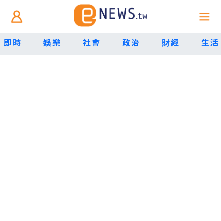
即時
娛樂
社會
政治
財經
生活