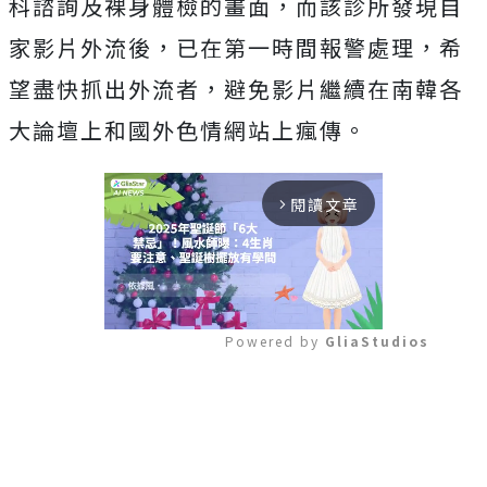
科諮詢及裸身體檢的畫面，而該診所發現自
家影片外流後，已在第一時間報警處理，希
望盡快抓出外流者，避免影片繼續在南韓各
大論壇上和國外色情網站上瘋傳。
閱讀文章
arrow_forward_ios
Powered by 
GliaStudios
Mute