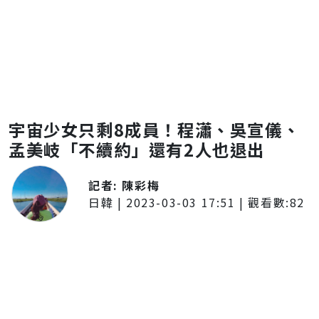
宇宙少女只剩8成員！程瀟、吳宣儀、
孟美岐「不續約」還有2人也退出
記者:
陳彩梅
日韓
|
2023-03-03 17:51
| 觀看數:
82