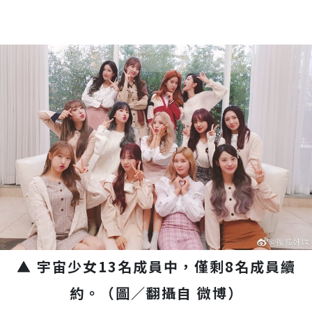
▲ 宇宙少女13名成員中，僅剩8名成員續
約。（圖／翻攝自 微博）