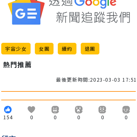
宇宙少女
女團
續約
退團
熱門推薦
最後更新時間:2023-03-03 17:51
154
0
0
0
0
0