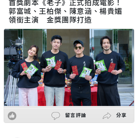
首獎劇本《老子》正式拍成電影！
郭富城、王柏傑、陳意涵、楊貴媚
領銜主演 金獎團隊打造
留言評論
分享