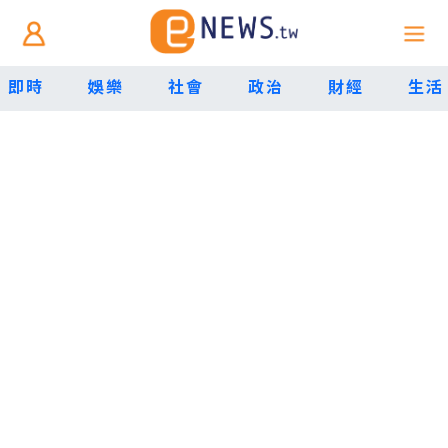
即時
娛樂
社會
政治
財經
生活