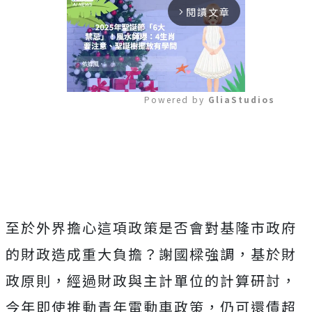
閱讀文章
arrow_forward_ios
Powered by 
GliaStudios
Mute
至於外界擔心這項政策是否會對基隆市政府
的財政造成重大負擔？謝國樑強調，基於財
政原則，經過財政與主計單位的計算研討，
今年即使推動青年電動車政策，仍可還債超