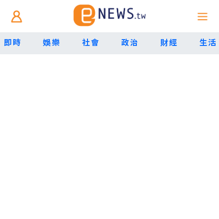
即時
娛樂
社會
政治
財經
生活