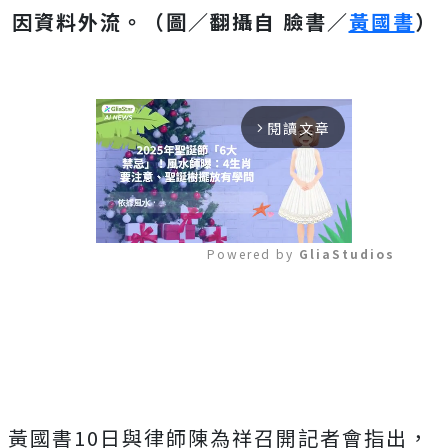
因資料外流。（圖／翻攝自 臉書／
黃國書
）
閱讀文章
arrow_forward_ios
Powered by 
GliaStudios
Mute
黃國書10日與律師陳為祥召開記者會指出，