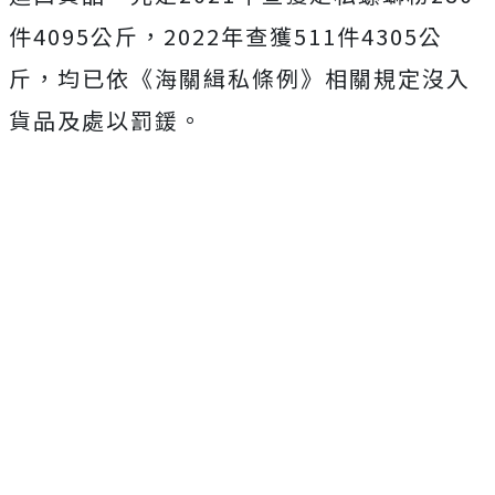
件
4095
公斤，
2022
年查獲
511
件
4305
公
斤，均已依《海關緝私條例》相關規定沒入
貨品及處以罰鍰。