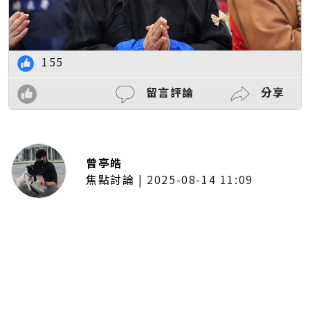
155
留言評論
分享
曾亭皓
焦點討論
|
2025-08-14 11:09
普發一萬現金拍板！最快公布後1個
月開放領取 7個月內完成