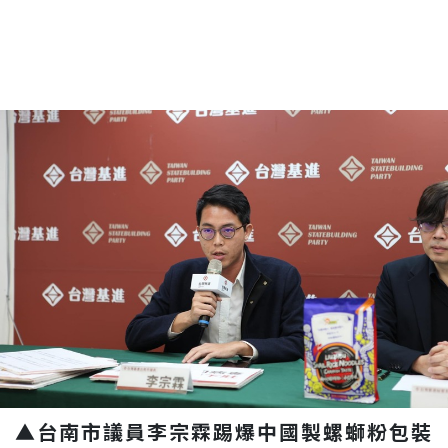
▲台南市議員李宗霖踢爆中國製螺螄粉包裝