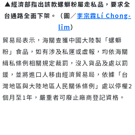
▲經濟部指出該款螺螄粉屬走私品，要求全
台通路全面下架。（圖／
李宗霖Lí Chong-
lîm
）
貿易局表示，海關查獲中國大陸製「螺螄
粉」食品，如有涉及私運或虛報，均依海關
緝私條例相關規定裁罰，沒入貨品及處以罰
鍰，並將進口人移由經濟貿易局，依據「台
灣地區與大陸地區人民關係條例」處以停權
2
個月至
1
年，嚴重者可廢止廠商登記資格。