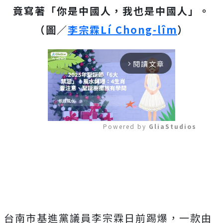
竟寫著「你是中國人，我也是中國人」。
（圖／
李宗霖Lí Chong-lîm
）
閱讀文章
arrow_forward_ios
Powered by 
GliaStudios
Mute
台南市基進黨議員李宗霖日前踢爆，一款由