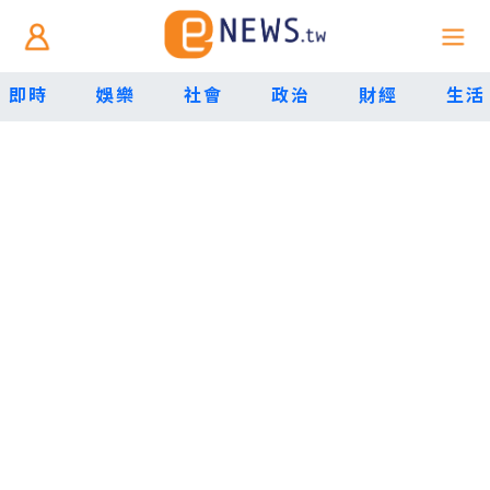
即時
娛樂
社會
政治
財經
生活