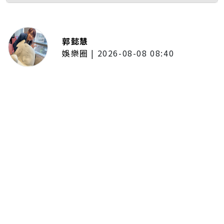
郭懿慧
娛樂圈
|
2026-08-08 08:40
LCY呂植宇攜《原子少年》好友赴倫
敦拍MV圓夢！手搖飲忍住只喝2
杯 最慘僅睡1.5小時