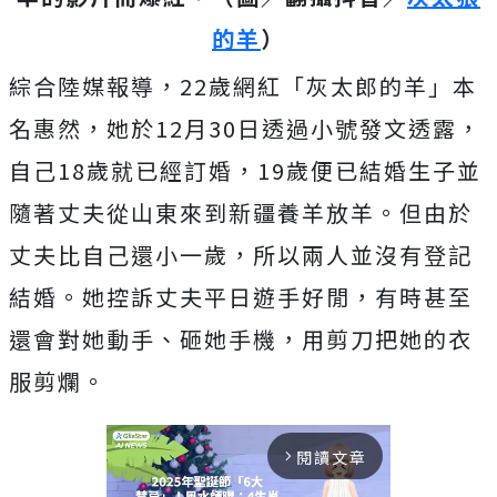
的羊
）
綜合陸媒報導，22歲網紅「灰太郎的羊」本
名惠然，她於12月30日透過小號發文透露，
自己18歲就已經訂婚，19歲便已結婚生子並
隨著丈夫從山東來到新疆養羊放羊。但由於
丈夫比自己還小一歲，所以兩人並沒有登記
結婚。她控訴丈夫平日遊手好閒，有時甚至
還會對她動手、砸她手機，用剪刀把她的衣
服剪爛。
閱讀文章
arrow_forward_ios