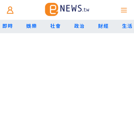
即時
娛樂
社會
政治
財經
生活