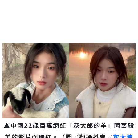
▲中國22歲百萬網紅「灰太郎的羊」因宰殺
羊的影片而爆紅。（圖／翻攝抖音／
灰太狼