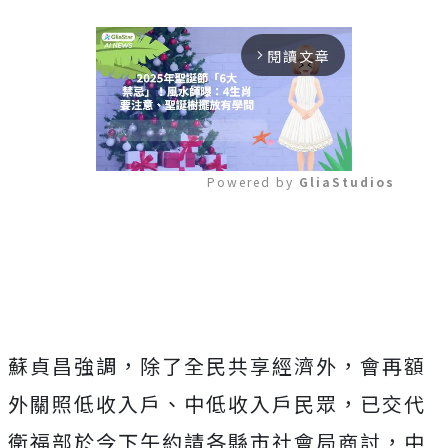
閱讀文章
arrow_forward_ios
Powered by 
GliaStudios
Mute
蘇貞昌強調，除了全民共享經濟外，會再額
外關照低收入戶、中低收入戶民眾，已交代
衛福部於今下午約請各縣市社會局商討，中