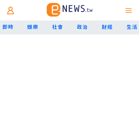
即時
娛樂
社會
政治
財經
生活