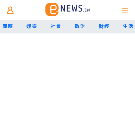
即時
娛樂
社會
政治
財經
生活