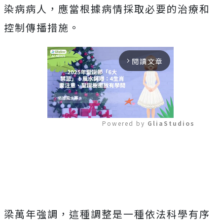
染病病人，應當根據病情採取必要的治療和
控制傳播措施。
閱讀文章
arrow_forward_ios
Powered by 
GliaStudios
Mute
梁萬年強調，這種調整是一種依法科學有序