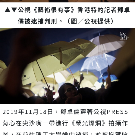
▲▼公視《藝術很有事》香港特約記者鄧卓
儒被逮捕判刑。（圖／公視提供）
2019年11月18日，鄧卓儒穿著公視PRESS
背心在尖沙嘴一帶進行《榮光燦爛》拍攝作
業
，在前往理工大學途中被捕，並被拘禁收