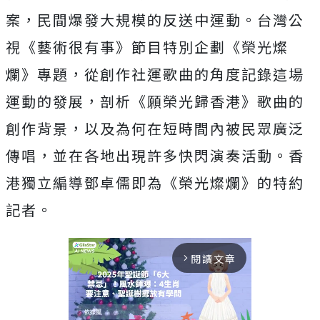
案，民間爆發大規模的反送中運動。台灣公
視《藝術很有事》節目特別企劃《榮光燦
爛》專題，從創作社運歌曲的角度記錄這場
運動的發展，剖析《願榮光歸香港》歌曲的
創作背景，以及為何在短時間內被民眾廣泛
傳唱，並在各地出現許多快閃演奏活動。香
港獨立編導鄧卓儒即為《榮光燦爛》的特約
記者。
閱讀文章
arrow_forward_ios