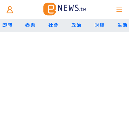
即時
娛樂
社會
政治
財經
生活