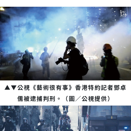
▲▼公視《藝術很有事》香港特約記者鄧卓
儒被逮捕判刑。（圖／公視提供）