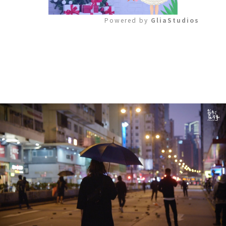
Powered by 
GliaStudios
Mute