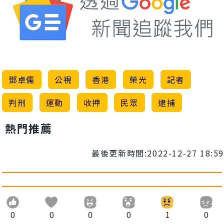
鄧卓儒
公視
香港
榮光
記者
判刑
運動
收押
民眾
逮捕
熱門推薦
最後更新時間:2022-12-27 18:59
0
0
0
0
1
0