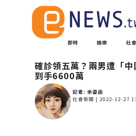
即時
娛樂
社
確診領五萬？兩男遭「
到手6600萬
記者:
余姿函
社會新聞
|
2022-12-27 1