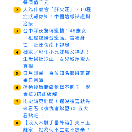
餐價值千元
人為什麼會「肝火旺」？10種
2
症狀報你知！中醫這樣辯證與
治療...
台中深夜驚傳墜樓！48歲女
3
「租屋處陽台墜落」當場身
亡 尪連夜南下認屍
獨家／彰化小兄妹癌父猝逝！
4
生母挨批冷血 女兒駁斥驚人
真相
日月談畫 百位知名藝術家齊
5
畫日月潭
運動後肩膀痛到舉不起？ 學
6
會這2招能緩解
比史詩更壯闊！還沒複習就先
7
來看看《復仇者聯盟3》五大
看點吧
【浪人木雕手番外篇】夫三度
8
離家 她為何不生氣不放棄？