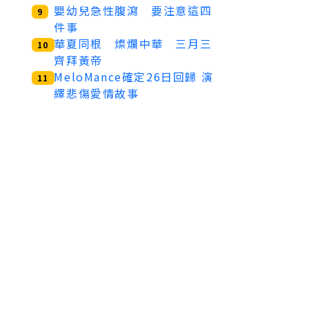
嬰幼兒急性腹瀉 要注意這四
9
件事
華夏同根 燦爛中華 三月三
10
齊拜黃帝
MeloMance確定26日回歸 演
11
繹悲傷愛情故事