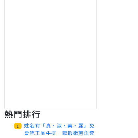
熱門排行
姓名有「真、淑、美、麗」免
1
費吃王品牛排 龍蝦嫩煎魚套