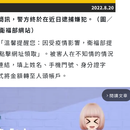
簡訊，警方終於在近日逮捕嫌犯。（圖／
衛福部網站）
「溫馨提醒您：因受疫情影響，衛福部提
以點擊網址領取」。被害人在不知情的情況
連結，填上姓名、手機門號、身分證字
式將金額轉至人頭帳戶。
閱讀文章
arrow_forward_ios