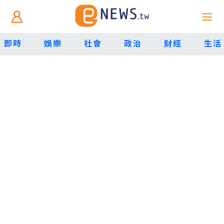
即時
娛樂
社會
政治
財經
生活