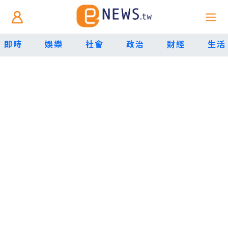
即時
娛樂
社會
政治
財經
生活