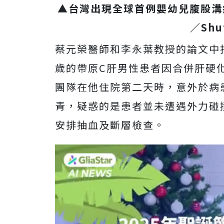
▲台灣出現全球首例嬰幼兒腹股溝
／Shu
蔡元榮醫師和李永葉教授的論文中
歲的帶原C肝男性患者因合併肝硬
團隊在他住院第二天時，意外於病
青，疑惑的是患者並未遭遇外力碰
安排抽血及斷層檢查。