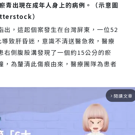
瘀青出現在成年人身上的病例。（示意圖
tterstock）
指出，這起個案發生在台灣屏東，一位52
化導致肝昏迷，意識不清送醫急救，醫療
患右側腹股溝發現了一個約15公分的瘀
撞，為釐清此傷痕由來，醫療團隊為患者
閱讀文章
arrow_forward_ios