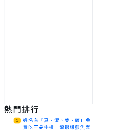
熱門排行
姓名有「真、淑、美、麗」免
1
費吃王品牛排 龍蝦嫩煎魚套