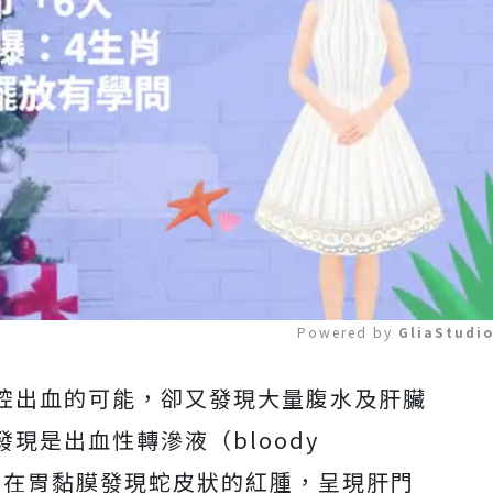
Powered by 
GliaStudi
腔出血的可能，卻又發現大量腹水及肝臟
Mute
現是出血性轉滲液（bloody
s）；另外也在胃黏膜發現蛇皮狀的紅腫，呈現肝門