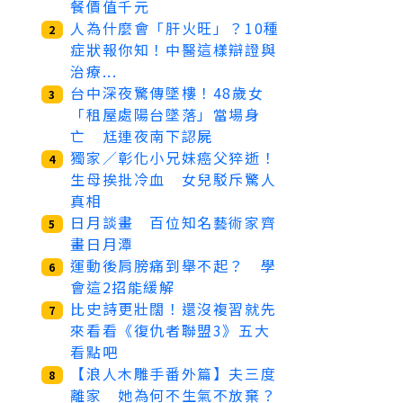
餐價值千元
人為什麼會「肝火旺」？10種
2
症狀報你知！中醫這樣辯證與
治療...
台中深夜驚傳墜樓！48歲女
3
「租屋處陽台墜落」當場身
亡 尪連夜南下認屍
獨家／彰化小兄妹癌父猝逝！
4
生母挨批冷血 女兒駁斥驚人
真相
日月談畫 百位知名藝術家齊
5
畫日月潭
運動後肩膀痛到舉不起？ 學
6
會這2招能緩解
比史詩更壯闊！還沒複習就先
7
來看看《復仇者聯盟3》五大
看點吧
【浪人木雕手番外篇】夫三度
8
離家 她為何不生氣不放棄？