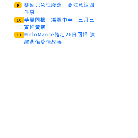
嬰幼兒急性腹瀉 要注意這四
9
件事
華夏同根 燦爛中華 三月三
10
齊拜黃帝
MeloMance確定26日回歸 演
11
繹悲傷愛情故事