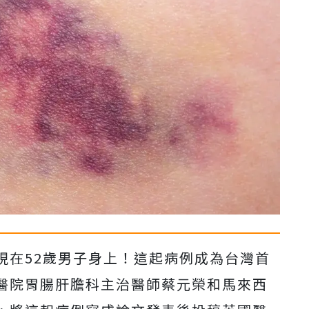
現在52歲男子身上！這起病例成為台灣首
醫院胃腸肝膽科主治醫師蔡元榮和馬來西