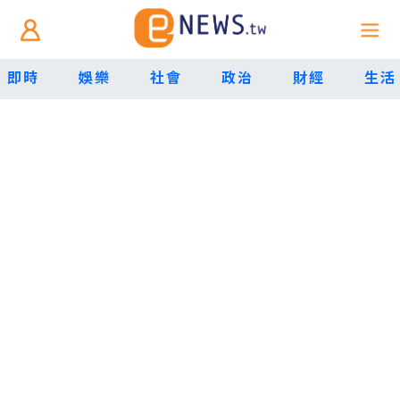
即時
娛樂
社會
政治
財經
生活