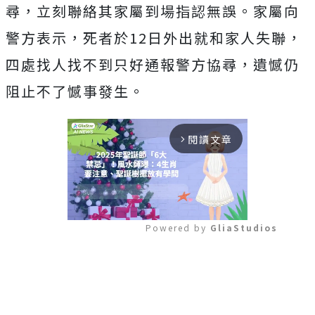
尋，立刻聯絡其家屬到場指認無誤。家屬向
警方表示，死者於12日外出就和家人失聯，
四處找人找不到只好通報警方協尋，遺憾仍
阻止不了憾事發生。
閱讀文章
arrow_forward_ios
Powered by 
GliaStudios
Mute