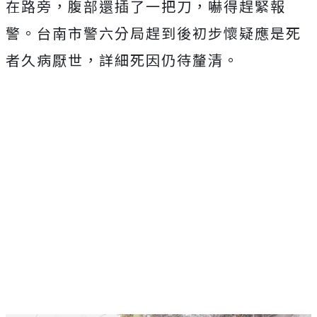
在路旁，腹部還插了一把刀，嚇得趕緊報
警。台南市警六分局趕到後初步懷疑應是死
者久病厭世，詳細死因仍待釐清。