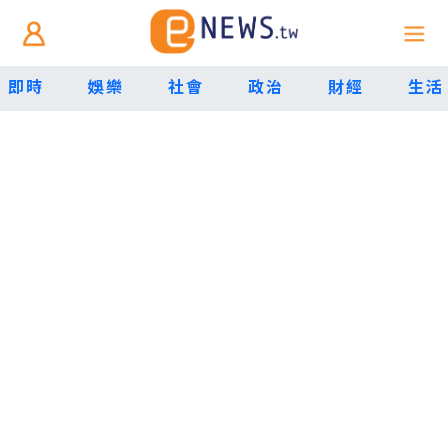
即時
娛樂
社會
政治
財經
生活