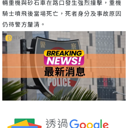
輛重機與砂石車在路口發生強烈撞擊，重機
騎士噴飛後當場死亡，死者身分及事故原因
仍待警方釐清。