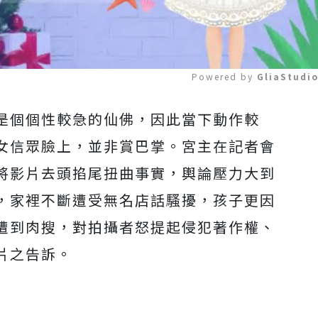
Powered by 
GliaStudi
是個個性較急的仙佛，因此當下動作較
Mute
女信眾臉上，並非賞巴掌。宮主在記者會
將影片去頭掐尾扭曲事實，輿論壓力大到
，家裡不斷遭受無名店話騷擾，孩子更因
遭到肉搜，對拍攝者怒提起侵犯著作權、
片之告訴。