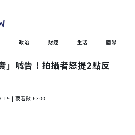
會
政治
財經
生活
國際
實」喊告！拍攝者怒提2點反
7:19
| 觀看數:
6300