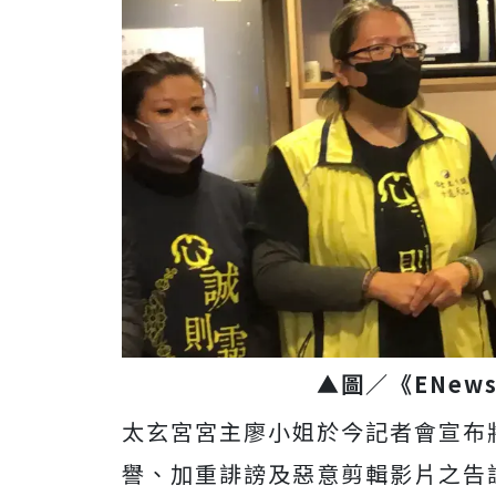
▲圖／《ENew
太玄宮宮主廖小姐於今記者會宣布
譽、加重誹謗及惡意剪輯影片之告