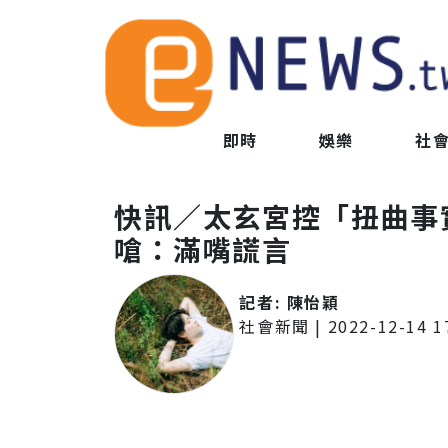
即時
娛樂
社
快訊／太玄宮控「扭曲事
嗆：滿嘴謊言
記者:
陳怡穎
社會新聞
|
2022-12-14 1