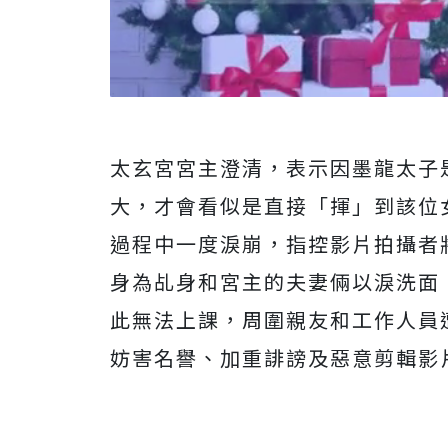
太玄宮宮主澄清，表示因墨龍太子
大，才會看似是直接「揮」到該位
過程中一度淚崩，指控影片拍攝者
身為乩身和宮主的夫妻倆以淚洗面
此無法上課，周圍親友和工作人員
妨害名譽、加重誹謗及惡意剪輯影