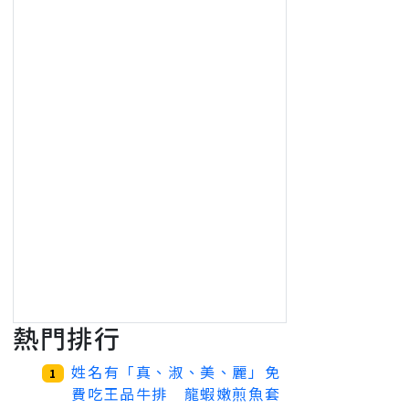
熱門排行
姓名有「真、淑、美、麗」免
1
費吃王品牛排 龍蝦嫩煎魚套