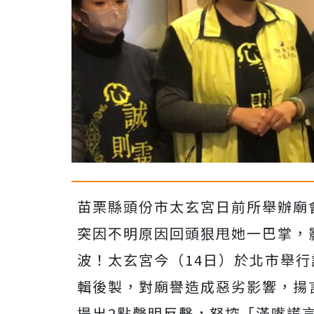
苗栗縣頭份市太玄宮日前所舉辦廟
突因不明原因回頭狠甩她一巴掌，
波！太玄宮今（14日）於北市舉
輯後製，對廟譽造成惡劣影響，揚
提出2點聲明反擊，怒控「滿嘴謊