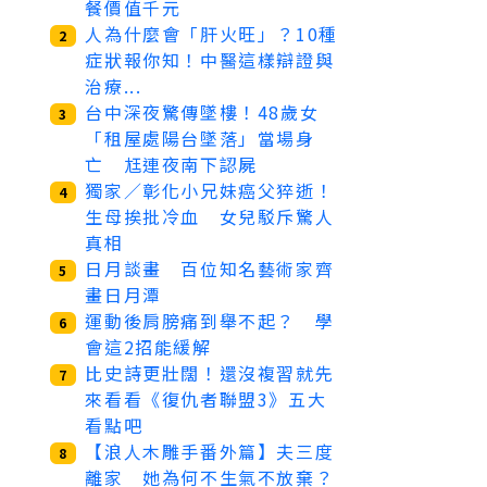
餐價值千元
人為什麼會「肝火旺」？10種
2
症狀報你知！中醫這樣辯證與
治療...
台中深夜驚傳墜樓！48歲女
3
「租屋處陽台墜落」當場身
亡 尪連夜南下認屍
獨家／彰化小兄妹癌父猝逝！
4
生母挨批冷血 女兒駁斥驚人
真相
日月談畫 百位知名藝術家齊
5
畫日月潭
運動後肩膀痛到舉不起？ 學
6
會這2招能緩解
比史詩更壯闊！還沒複習就先
7
來看看《復仇者聯盟3》五大
看點吧
【浪人木雕手番外篇】夫三度
8
離家 她為何不生氣不放棄？