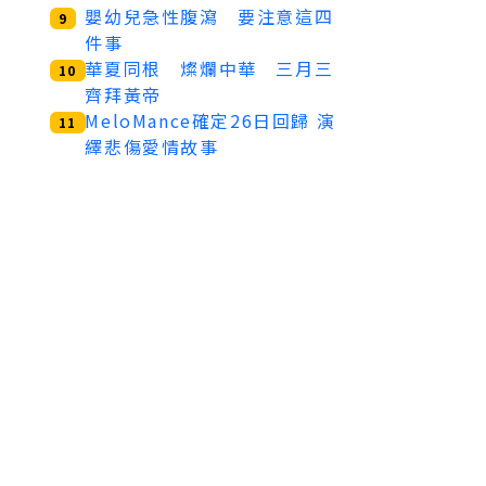
嬰幼兒急性腹瀉 要注意這四
9
件事
華夏同根 燦爛中華 三月三
10
齊拜黃帝
MeloMance確定26日回歸 演
11
繹悲傷愛情故事