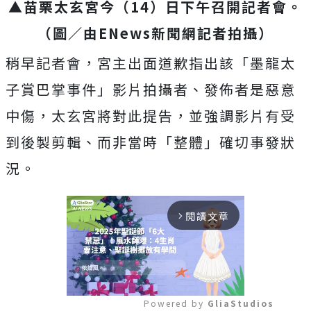
▲苗栗太玄宮今（14）日下午召開記者會。
（圖／由ENews新聞網記者拍攝）
稍早記者會，宮主出面道歉指出該「墨龍太
子賞巴掌事件」影片拍攝者、發佈者是惡意
中傷，太玄宮將對此提告，並強調影片有受
到後製剪輯、而非當時「整體」確切事發狀
況。
閱讀文章
arrow_forward_ios
Powered by 
GliaStudios