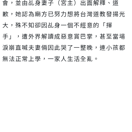
會，並由乩身妻子（宮主）出面解釋、道
歉，她認為廟方已努力想將台灣道教發揚光
大，殊不知卻因乩身一個不經意的「揮
手」，遭外界解讀成惡意賞巴掌，甚至當場
淚崩直喊夫妻倆因此哭了一整晚，連小孩都
無法正常上學，一家人生活全亂。