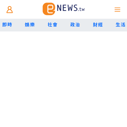
即時
娛樂
社會
政治
財經
生活