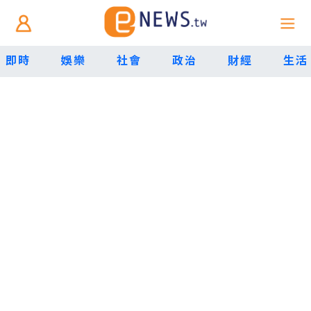
即時
娛樂
社會
政治
財經
生活