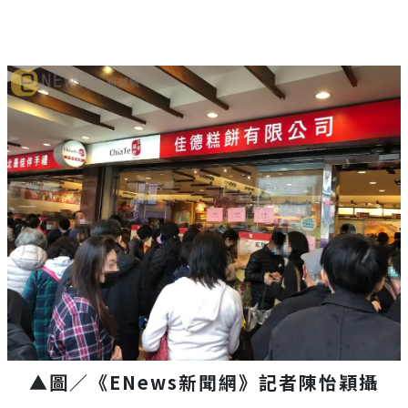
▲圖／《ENews新聞網》記者陳怡穎攝