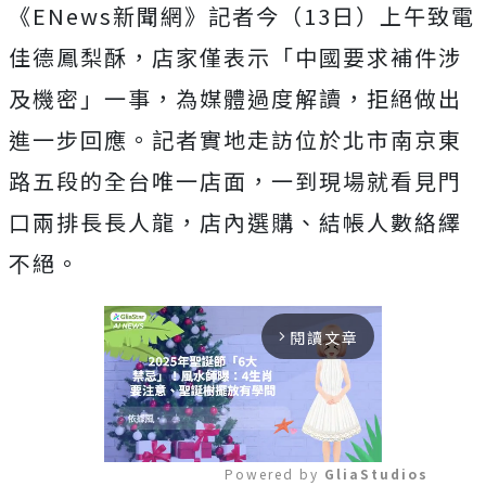
《ENews新聞網》記者今（13日）上午致電
佳德鳳梨酥，店家僅表示「中國要求補件涉
及機密」一事，為媒體過度解讀，拒絕做出
進一步回應。記者實地走訪位於北市南京東
路五段的全台唯一店面，一到現場就看見門
口兩排長長人龍，店內選購、結帳人數絡繹
不絕。
閱讀文章
arrow_forward_ios
Powered by 
GliaStudios