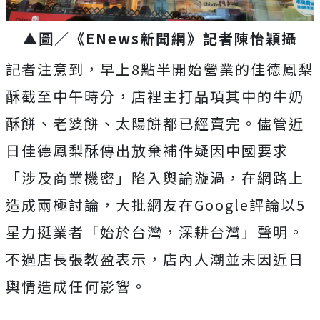
▲圖／《ENews新聞網》記者陳怡穎攝
記者注意到，早上8點半開始營業的佳德鳳梨
酥截至中午時分，店裡主打品項其中的牛奶
酥餅、老婆餅、太陽餅都已經賣完。儘管近
日佳德鳳梨酥傳出放棄補件疑因中國要求
「涉及商業機密」陷入輿論漩渦，在網路上
造成兩極討論，大批網友在Google評論以5
星力挺業者「始於台灣，深耕台灣」聲明。
不過店長張教盈表示，店內人潮並未因近日
輿情造成任何影響。