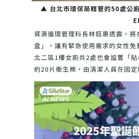
▲ 台北市環保局轄管的50處公
E
資源循環管理科長林鈺惠透露，將
盒」，讓有緊急使用需求的女性免
北二區1樓女廁共2處也會設置「
約20片衛生棉，由清潔人員在固