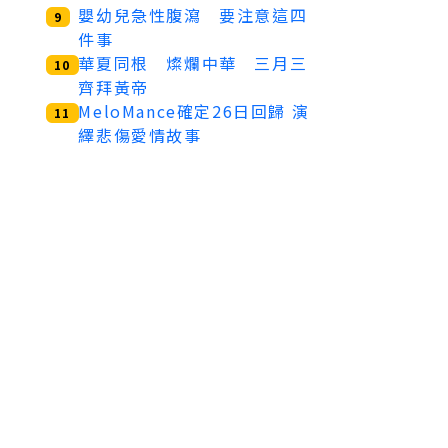
嬰幼兒急性腹瀉 要注意這四
9
件事
華夏同根 燦爛中華 三月三
10
齊拜黃帝
MeloMance確定26日回歸 演
11
繹悲傷愛情故事