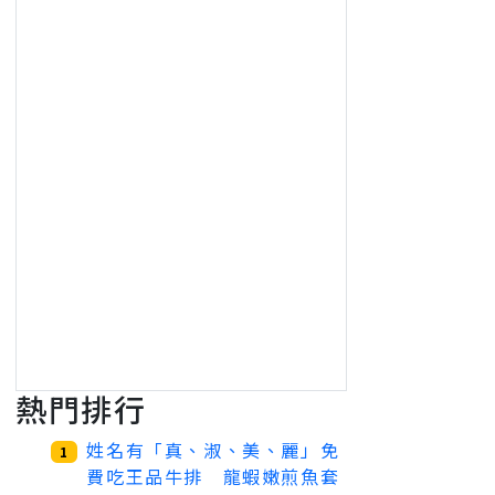
熱門排行
姓名有「真、淑、美、麗」免
1
費吃王品牛排 龍蝦嫩煎魚套