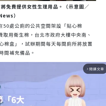
廁將免費提供女性生理用品。（示意圖／
News）
在50處公廁的公共空間架設「貼心棉
費取用衛生棉，台北市政府大樓中央南、
貼心棉盒」，試辦期間每天每間廁所將放置
定時間補充備品。
閱讀文章
arrow_forward_ios