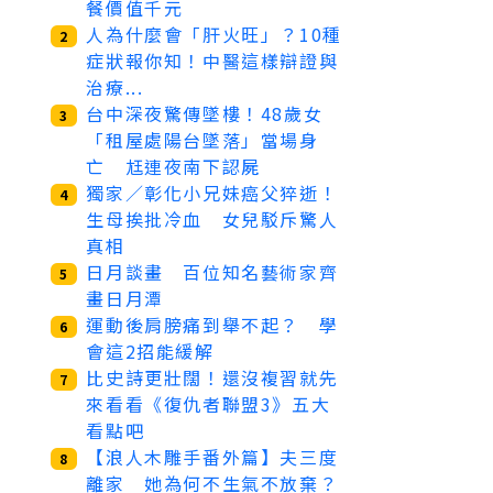
餐價值千元
人為什麼會「肝火旺」？10種
2
症狀報你知！中醫這樣辯證與
治療...
台中深夜驚傳墜樓！48歲女
3
「租屋處陽台墜落」當場身
亡 尪連夜南下認屍
獨家／彰化小兄妹癌父猝逝！
4
生母挨批冷血 女兒駁斥驚人
真相
日月談畫 百位知名藝術家齊
5
畫日月潭
運動後肩膀痛到舉不起？ 學
6
會這2招能緩解
比史詩更壯闊！還沒複習就先
7
來看看《復仇者聯盟3》五大
看點吧
【浪人木雕手番外篇】夫三度
8
離家 她為何不生氣不放棄？