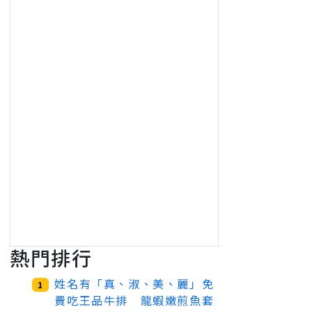
熱門排行
姓名有「真、淑、美、麗」免
1
費吃王品牛排 龍蝦嫩煎魚套