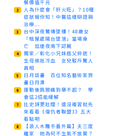
餐價值千元
人為什麼會「肝火旺」？10種
2
症狀報你知！中醫這樣辯證與
治療...
台中深夜驚傳墜樓！48歲女
3
「租屋處陽台墜落」當場身
亡 尪連夜南下認屍
獨家／彰化小兄妹癌父猝逝！
4
生母挨批冷血 女兒駁斥驚人
真相
日月談畫 百位知名藝術家齊
5
畫日月潭
運動後肩膀痛到舉不起？ 學
6
會這2招能緩解
比史詩更壯闊！還沒複習就先
7
來看看《復仇者聯盟3》五大
看點吧
【浪人木雕手番外篇】夫三度
8
離家 她為何不生氣不放棄？