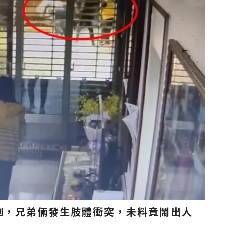
劇，兄弟倆發生肢體衝突，未料竟鬧出人