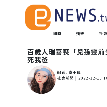
即時
娛樂
社
百歲人瑞喜喪「兒孫靈前
死我爸
記者:
寧于晨
社會新聞
|
2022-12-13 1