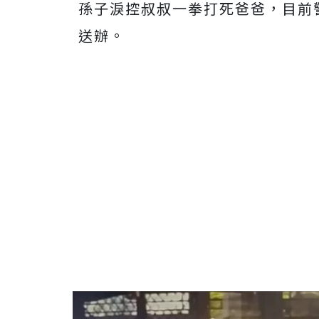
孫子淚控叔叔一拳打死爸爸，目前
送辦。