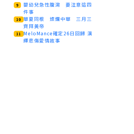
嬰幼兒急性腹瀉 要注意這四
9
件事
華夏同根 燦爛中華 三月三
10
齊拜黃帝
MeloMance確定26日回歸 演
11
繹悲傷愛情故事