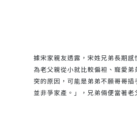
據宋家親友透露，宋姓兄弟長期感
為老父親從小就比較偏袒、寵愛弟
突的原因，可能是弟弟不願哥哥插
並非爭家產。」，兄弟倆便當著老