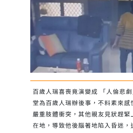
百歲人瑞喜喪竟演變成 「人倫悲
堂為百歲人瑞辦後事，不料素來感
嚴重肢體衝突，其他親友見狀趕緊
在地，導致他後腦著地陷入昏迷，