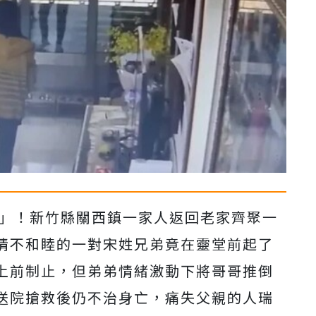
劇」！新竹縣關西鎮一家人返回老家齊聚一
情不和睦的一對宋姓兄弟竟在靈堂前起了
上前制止，但弟弟情緒激動下將哥哥推倒
送院搶救後仍不治身亡，痛失父親的人瑞