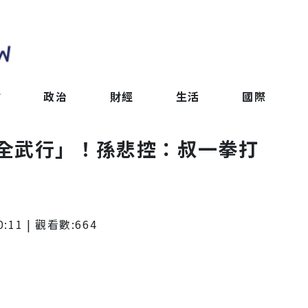
會
政治
財經
生活
國際
全武行」！孫悲控：叔一拳打
0:11
| 觀看數:
664