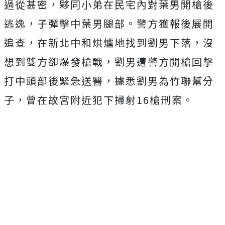
過從甚密，夥同小弟在民宅內對葉男開槍後
逃逸，子彈擊中葉男腿部。警方獲報後展開
追查，在新北中和烘爐地找到劉男下落，沒
想到雙方卻爆發槍戰，劉男遭警方開槍回擊
打中頭部後緊急送醫，據悉劉男為竹聯幫分
子，曾在故宮附近犯下掃射16槍刑案。