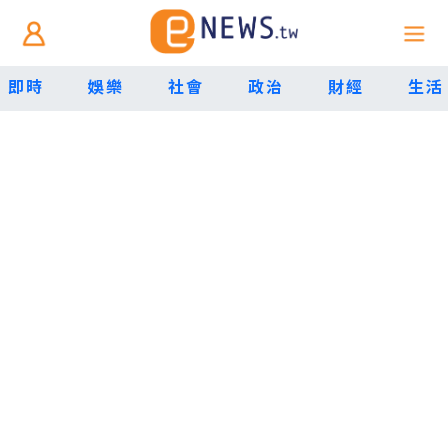
即時
娛樂
社會
政治
財經
生活