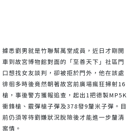
據悉劉男就是竹聯幫萬堂成員，近日才剛開
車到故宮博物館對面的「至善天下」社區門
口想找女友談判，卻被拒於門外，他在該處
徘徊多時後竟然朝著故宮前廣場瘋狂掃射16
槍，事後警方獲報追查，起出1把德製MP5K
衝鋒槍、霰彈槍子彈及378發9釐米子彈。目
前仍須等待劉嫌狀況脫險後才能進一步釐清
案情。