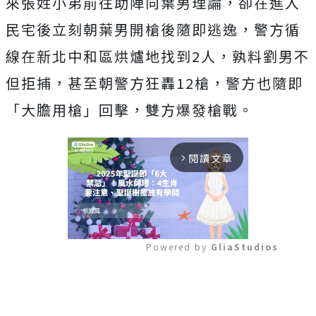
來張姓小弟前往助陣向葉男理論，卻在進入
民宅後立刻朝葉男開槍後隨即逃逸，警方循
線在新北中和區烘爐地找到2人，孰料劉男不
但拒捕，甚至朝警方狂轟12槍，警方也隨即
「大膽用槍」回擊，雙方爆發槍戰。
閱讀文章
arrow_forward_ios
Powered by 
GliaStudios
Mute