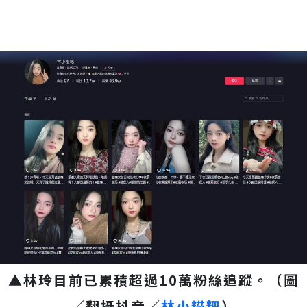
▲林玲目前已累積超過10萬粉絲追蹤。（圖
／翻攝抖音／
林小糍粑
）