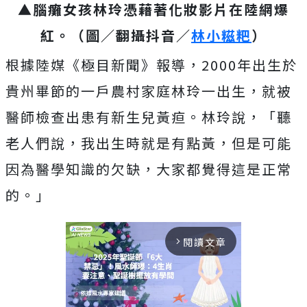
▲腦癱女孩林玲憑藉著化妝影片在陸網爆
紅。（圖／翻攝抖音／
林小糍粑
）
根據陸媒《極目新聞》報導，2000年出生於
貴州畢節的一戶農村家庭林玲一出生，就被
醫師檢查出患有新生兒黃疸。林玲說，「聽
老人們說，我出生時就是有點黃，但是可能
因為醫學知識的欠缺，大家都覺得這是正常
的。」
閱讀文章
arrow_forward_ios