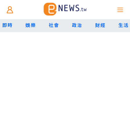
即時
娛樂
社會
政治
財經
生活