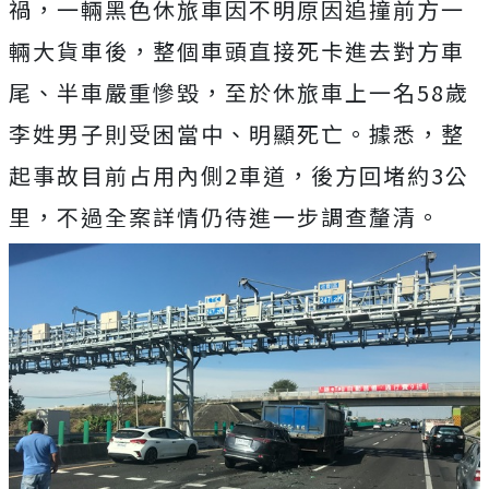
禍，一輛黑色休旅車因不明原因追撞前方一
輛大貨車後，整個車頭直接死卡進去對方車
尾、半車嚴重慘毀，至於休旅車上一名58歲
李姓男子則受困當中、明顯死亡。據悉，整
起事故目前占用內側2車道，後方回堵約3公
里，不過全案詳情仍待進一步調查釐清。