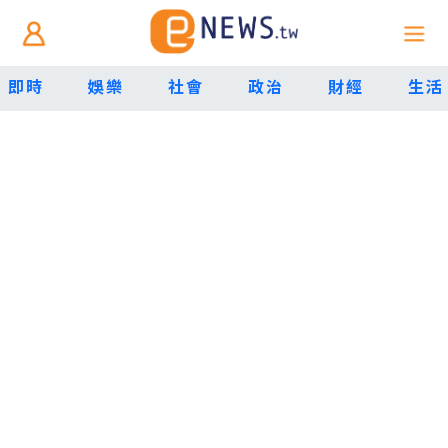
即時
娛樂
社會
政治
財經
生活