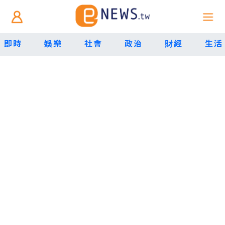
即時
娛樂
社會
政治
財經
生活