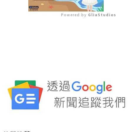
Powered by 
GliaStudios
Mute