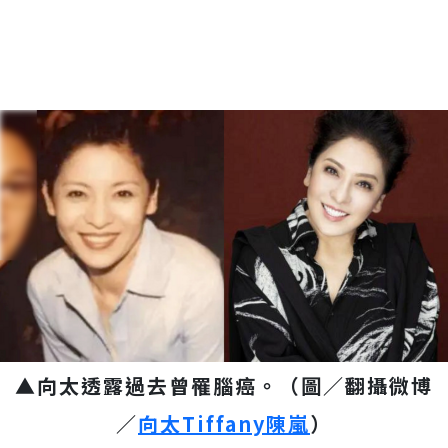
▲向太透露過去曾罹腦癌。（圖／翻攝微博
／
向太Tiffany陳嵐
）