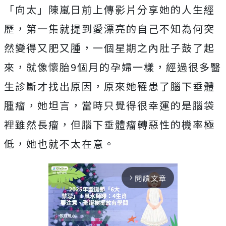
「向太」陳嵐日前上傳影片分享她的人生經
歷，第一集就提到愛漂亮的自己不知為何突
然變得又肥又腫，一個星期之內肚子鼓了起
來，就像懷胎9個月的孕婦一樣，經過很多醫
生診斷才找出原因，原來她罹患了腦下垂體
腫瘤，她坦言，當時只覺得很幸運的是腦袋
裡雖然長瘤，但腦下垂體瘤轉惡性的機率極
低，她也就不太在意。
閱讀文章
arrow_forward_ios