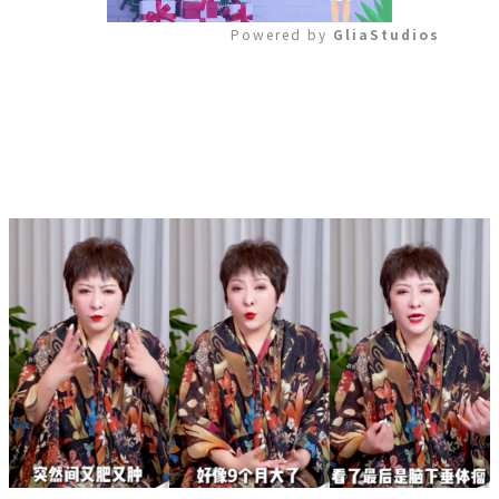
Powered by 
GliaStudios
Mute