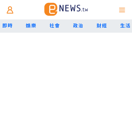
即時
娛樂
社會
政治
財經
生活