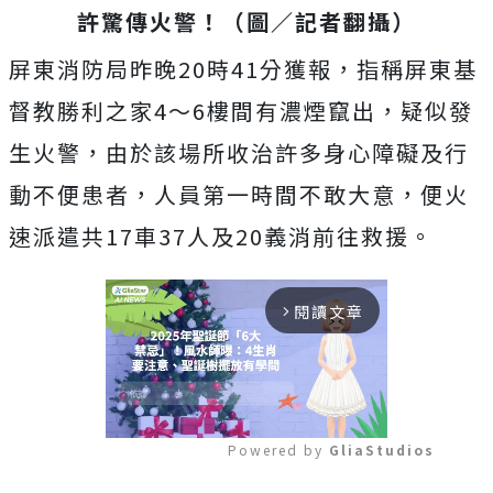
許驚傳火警！（圖／記者翻攝）
屏東消防局昨晚20時41分獲報，指稱屏東基
督教勝利之家4～6樓間有濃煙竄出，疑似發
生火警，由於該場所收治許多身心障礙及行
動不便患者，人員第一時間不敢大意，便火
速派遣共17車37人及20義消前往救援。
閱讀文章
arrow_forward_ios
Powered by 
GliaStudios