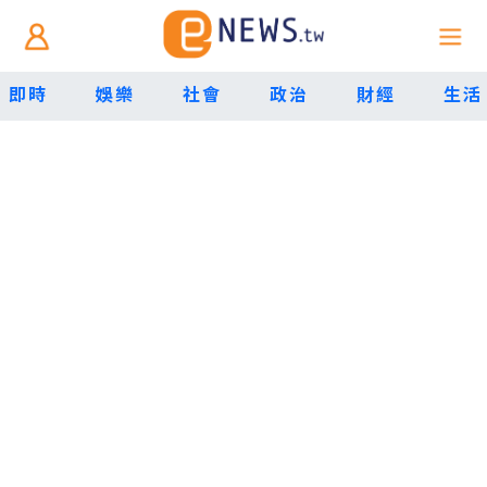
即時
娛樂
社會
政治
財經
生活