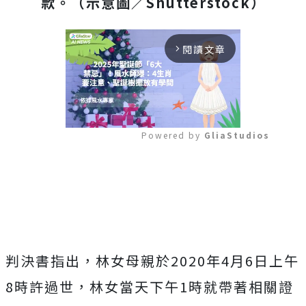
款。（示意圖／Shutterstock）
閱讀文章
arrow_forward_ios
Powered by 
GliaStudios
Mute
判決書指出，林女母親於2020年4月6日上午
8時許過世，林女當天下午1時就帶著相關證