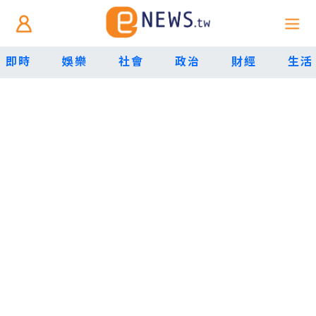
即時
娛樂
社會
政治
財經
生活