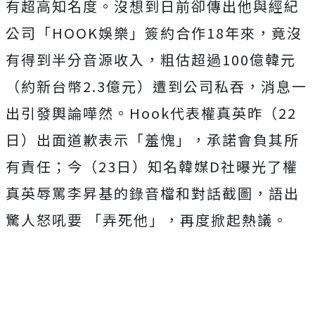
有超高知名度。沒想到日前卻傳出他與經紀
公司「HOOK娛樂」簽約合作18年來，竟沒
有得到半分音源收入，粗估超過100億韓元
（約新台幣2.3億元）遭到公司私吞，消息一
出引發輿論嘩然。Hook代表權真英昨（22
日）出面道歉表示「羞愧」，承諾會負其所
有責任；今（23日）知名韓媒D社曝光了權
真英辱罵李昇基的錄音檔和對話截圖，語出
驚人怒吼要 「弄死他」，再度掀起熱議。