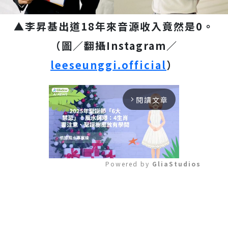
▲李昇基出道18年來音源收入竟然是0。
（圖／翻攝Instagram／
leeseunggi.official
）
閱讀文章
arrow_forward_ios
Powered by 
GliaStudios
Mute