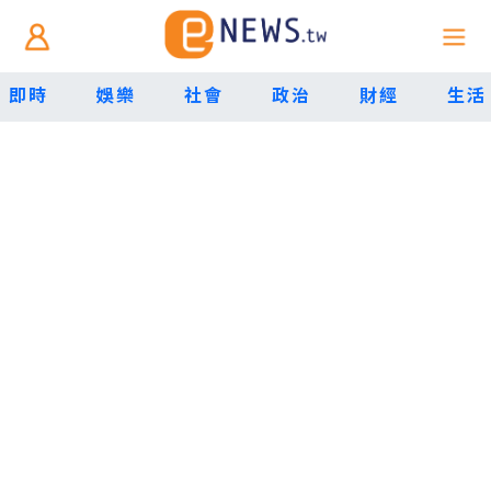
即時
娛樂
社會
政治
財經
生活