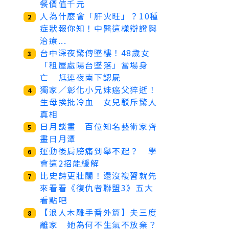
餐價值千元
人為什麼會「肝火旺」？10種
2
症狀報你知！中醫這樣辯證與
治療...
台中深夜驚傳墜樓！48歲女
3
「租屋處陽台墜落」當場身
亡 尪連夜南下認屍
獨家／彰化小兄妹癌父猝逝！
4
生母挨批冷血 女兒駁斥驚人
真相
日月談畫 百位知名藝術家齊
5
畫日月潭
運動後肩膀痛到舉不起？ 學
6
會這2招能緩解
比史詩更壯闊！還沒複習就先
7
來看看《復仇者聯盟3》五大
看點吧
【浪人木雕手番外篇】夫三度
8
離家 她為何不生氣不放棄？