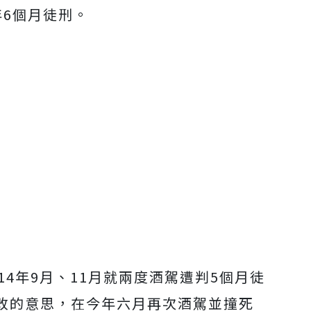
年
6
個月徒刑。
14
年
9
月、
11
月就兩度酒駕遭判
5
個月徒
改的意思，在今年六月再次酒駕並撞死