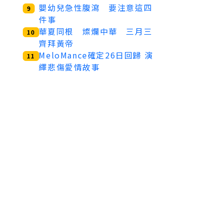
嬰幼兒急性腹瀉 要注意這四
9
件事
華夏同根 燦爛中華 三月三
10
齊拜黃帝
MeloMance確定26日回歸 演
11
繹悲傷愛情故事