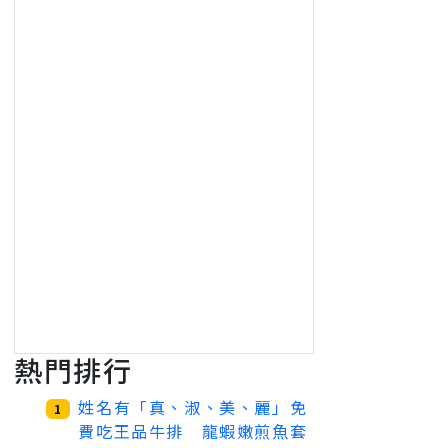
熱門排行
姓名有「真、淑、美、麗」免
1
費吃王品牛排 龍蝦嫩煎魚套