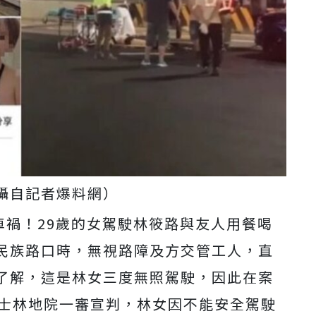
攝自記者爆料網）
車禍！
29
歲的女駕駛林筱路與友人用餐喝
民族路口時，無視路障及方交管工人，直
了解，這是林女三度無照駕駛，因此在案
士林地院一審宣判，林女因不能安全駕駛