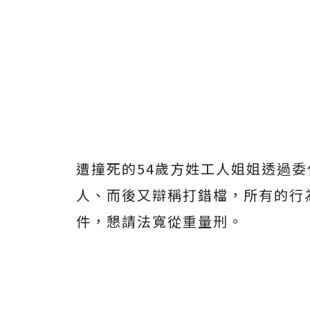
遭撞死的
54
歲方姓工人姐姐透過委
人、而後又辯稱打錯檔，所有的行
件，懇請法寬從重量刑。