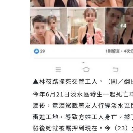
▲林筱路撞死交管工人。（圖／翻
今年
6
月
21
日淡水區發生一起死亡
酒後，竟酒駕載著友人行經淡水區
衝進工地，導致方姓工人身亡。據
發後她就被羈押到現在。今（
23
）