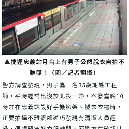
▲捷運忠義站月台上有男子公然脫衣自拍不
雅照！（圖／記者翻攝）
警方調查發現，男子為一名35歲謝姓工程
師，平時經常出沒於北投一帶，案發當晚10
時許在忠義站設好手機腳架、褪去衣物時，
正要拍攝不雅照卻碰巧發現有清潔人員經
過，便趕緊穿好衣服離開，而警方在確認其