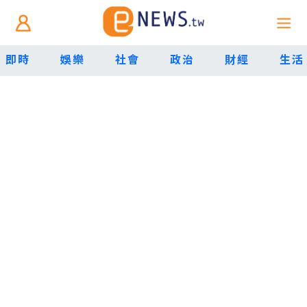
即時
娛樂
社會
政治
財經
生活