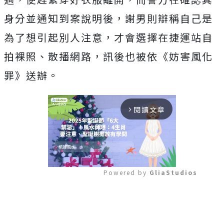
身分並通知到案說明後，謝男則辯稱自己是
為了想引起別人注意，才會選擇在捷運站自
拍裸照、散播網路，訊後也被依《妨害風化
罪》送辦。
閱讀文章
arrow_forward_ios
Powered by 
GliaStudios
Mute