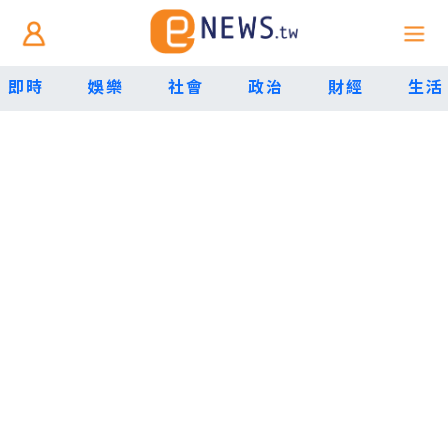
即時
娛樂
社會
政治
財經
生活