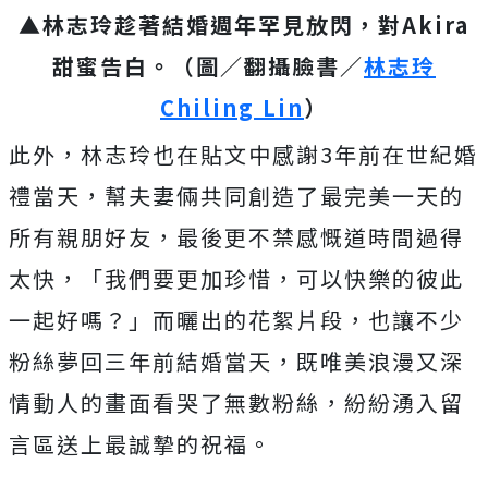
▲林志玲趁著結婚週年罕見放閃，對Akira
甜蜜告白。（圖／翻攝臉書／
林志玲
Chiling Lin
）
此外，林志玲也在貼文中感謝3年前在世紀婚
禮當天，幫夫妻倆共同創造了最完美一天的
所有親朋好友，最後更不禁感慨道時間過得
太快，「我們要更加珍惜，可以快樂的彼此
一起好嗎？」而曬出的花絮片段，也讓不少
粉絲夢回三年前結婚當天，既唯美浪漫又深
情動人的畫面看哭了無數粉絲，紛紛湧入留
言區送上最誠摯的祝福。