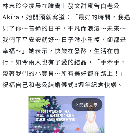
林志玲今凌晨在臉書上發文甜蜜告白老公
Akira，她開頭就寫道：「最好的時間，我遇
見了你～普通的日子，平凡而浪漫～未來～
我們平平安安就好～日子渺小重複，卻都是
幸福～」她表示，快樂在發酵，生活在前
行，如今兩人也有了愛的結晶，「手牽手，
帶著我們的小寶貝～所有美好都在路上！」
祝福自己和老公結婚儀式3週年紀念快樂。
閱讀文章
arrow_forward_ios