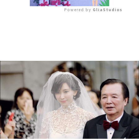
Powered by 
GliaStudios
Mute