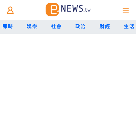
即時
娛樂
社會
政治
財經
生活