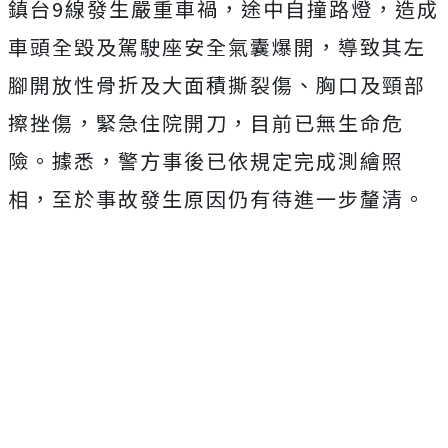
鎮台9線發生嚴重車禍，途中自撞路燈，造成
車頭全毀及駕駛座安全氣囊爆開，導致其左
腳開放性骨折及大面積撕裂傷、胸口及頸部
擦挫傷，緊急住院開刀，目前已無生命危
險。據悉，警方事後已依規定完成測繪照
相，至於事故發生原因仍有待進一步釐清。