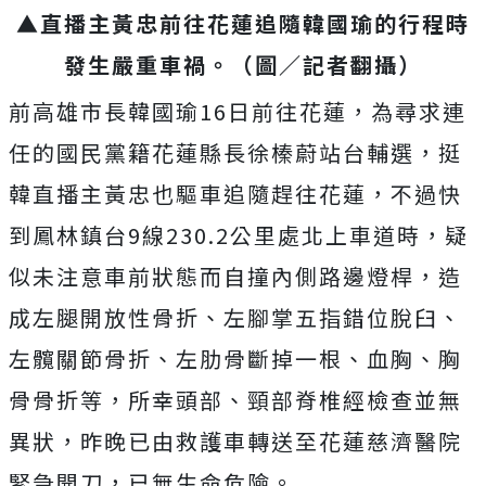
▲直播主黃忠前往花蓮追隨韓國瑜的行程時
發生嚴重車禍。（圖／記者翻攝）
前高雄市長韓國瑜16日前往花蓮，為尋求連
任的國民黨籍花蓮縣長徐榛蔚站台輔選，挺
韓直播主黃忠也驅車追隨趕往花蓮，不過快
到鳳林鎮台9線230.2公里處北上車道時，疑
似未注意車前狀態而自撞內側路邊燈桿，造
成左腿開放性骨折、左腳掌五指錯位脫臼、
左髖關節骨折、左肋骨斷掉一根、血胸、胸
骨骨折等，所幸頭部、頸部脊椎經檢查並無
異狀，昨晚已由救護車轉送至花蓮慈濟醫院
緊急開刀，已無生命危險。