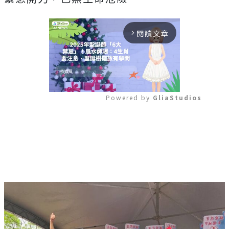
閱讀文章
arrow_forward_ios
Powered by 
GliaStudios
Mute