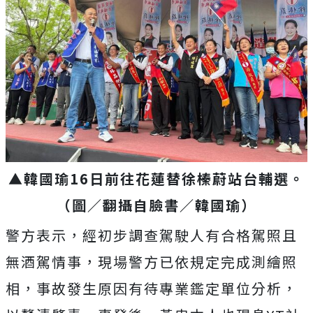
▲韓國瑜16日前往花蓮替徐榛蔚站台輔選。
（圖／翻攝自臉書／韓國瑜）
警方表示，經初步調查駕駛人有合格駕照且
無酒駕情事，現場警方已依規定完成測繪照
相，事故發生原因有待專業鑑定單位分析，