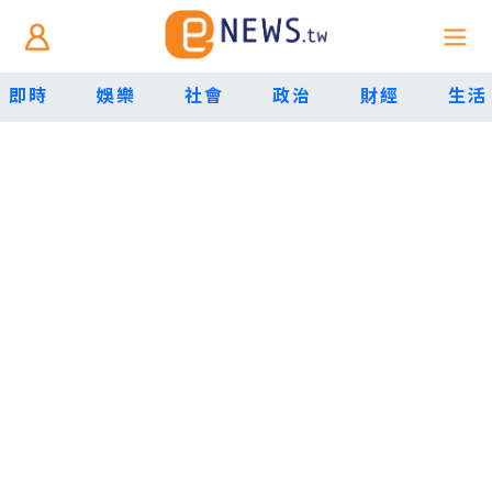
即時
娛樂
社會
政治
財經
生活