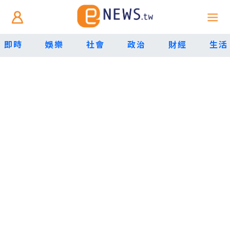
即時
娛樂
社會
政治
財經
生活