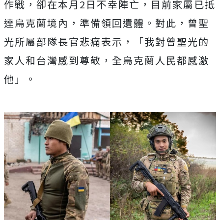
作戰，卻在本月2日不幸陣亡，目前家屬已抵
達烏克蘭境內，準備領回遺體。對此，曾聖
光所屬部隊長官悲痛表示，「我對曾聖光的
家人和台灣感到尊敬，全烏克蘭人民都感激
他」。