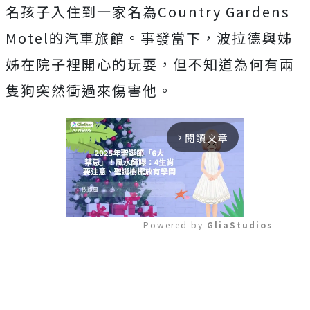
名孩子入住到一家名為
Country Gardens
Motel
的汽車旅館。事發當下，波拉德與姊
姊在院子裡開心的玩耍，但不知道為何有兩
隻狗突然衝過來傷害他。
閱讀文章
arrow_forward_ios
Powered by 
GliaStudios
Mute