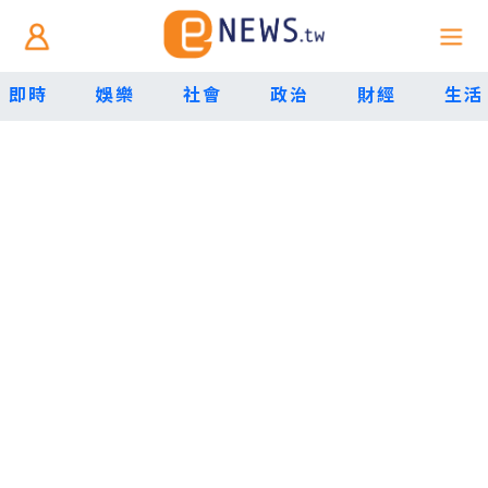
即時
娛樂
社會
政治
財經
生活