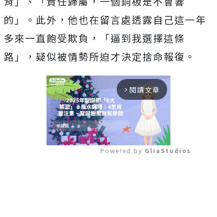
背」、「責任歸屬，一個銅板是不會響
的」。此外，他也在留言處透露自己這一年
多來一直飽受欺負，「逼到我選擇這條
路」，疑似被情勢所迫才決定捨命報復。
閱讀文章
arrow_forward_ios
Powered by 
GliaStudios
Mute