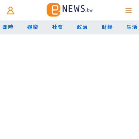
即時
娛樂
社會
政治
財經
生活