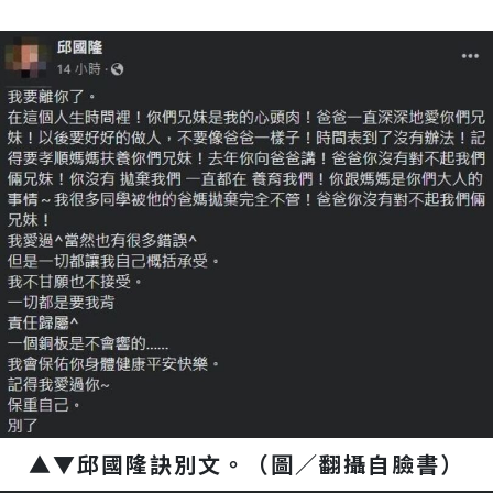
▲▼邱國隆訣別文。（圖／翻攝自臉書）