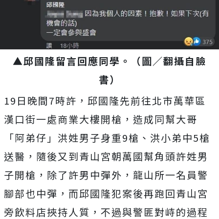
▲邱國隆留言回應同學。（圖／翻攝自臉
書）
19日晚間7時許，邱國隆先前往北市萬華區
漢口街一處商業大樓開槍，造成同幫大哥
「阿弟仔」洪姓男子身重9槍、洪小弟中5槍
送醫，隨後又到青山宮朝萬國幫角頭許姓男
子開槍，除了許男中彈外，龍山所一名員警
腳部也中彈，而邱國隆犯案後再跑回青山宮
旁飲料店挾持人質，不過與警匪對峙的過程