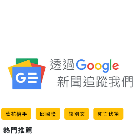
萬花槍手
邱國隆
訣別文
死亡伏筆
熱門推薦