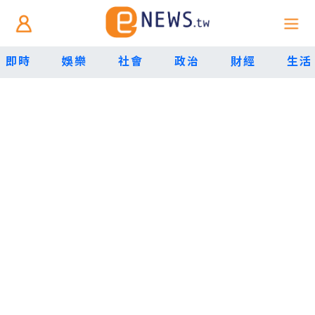
即時
娛樂
社會
政治
財經
生活