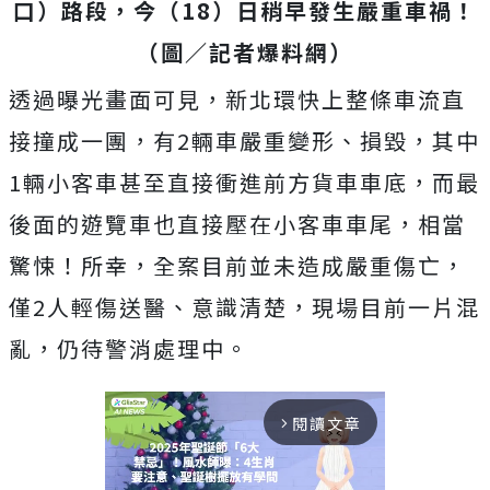
口）路段，今（18）日稍早發生嚴重車禍！
（圖／記者爆料網）
透過曝光畫面可見，新北環快上整條車流直
接撞成一團，有2輛車嚴重變形、損毀，其中
1輛小客車甚至直接衝進前方貨車車底，而最
後面的遊覽車也直接壓在小客車車尾，相當
驚悚！所幸，全案目前並未造成嚴重傷亡，
僅2人輕傷送醫、意識清楚，現場目前一片混
亂，仍待警消處理中。
閱讀文章
arrow_forward_ios