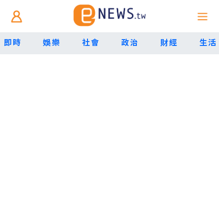
即時
娛樂
社會
政治
財經
生活