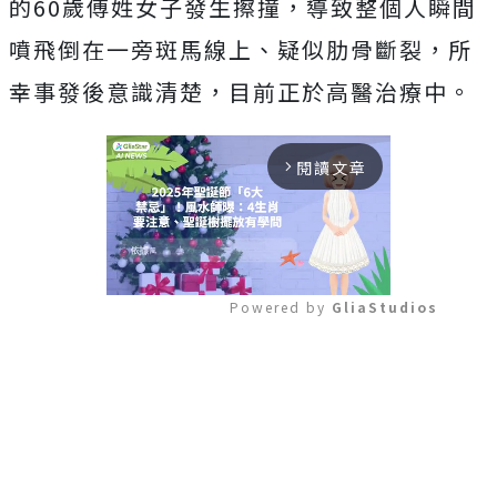
的60歲傅姓女子發生擦撞，導致整個人瞬間
噴飛倒在一旁斑馬線上、疑似肋骨斷裂，所
幸事發後意識清楚，目前正於高醫治療中。
閱讀文章
arrow_forward_ios
Powered by 
GliaStudios
Mute