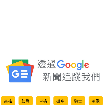
高雄
肋骨
車禍
機車
騎士
噴飛