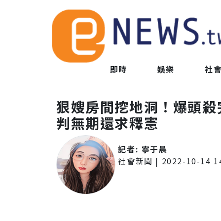
即時
娛樂
社
狠嫂房間挖地洞！爆頭殺
判無期還求釋憲
記者:
寧于晨
社會新聞
|
2022-10-14 1