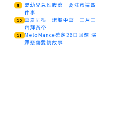
嬰幼兒急性腹瀉 要注意這四
9
件事
華夏同根 燦爛中華 三月三
10
齊拜黃帝
MeloMance確定26日回歸 演
11
繹悲傷愛情故事