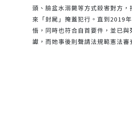
頭、臉盆水溺斃等方式殺害對方，
來「封屍」掩蓋犯行。直到2019
悟，同時也符合自首要件，並已與
讞，而她事後則聲請法規範憲法審