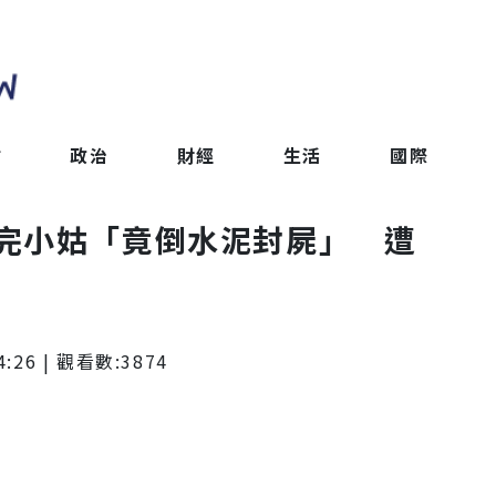
會
政治
財經
生活
國際
完小姑「竟倒水泥封屍」 遭
4:26
| 觀看數:
3874