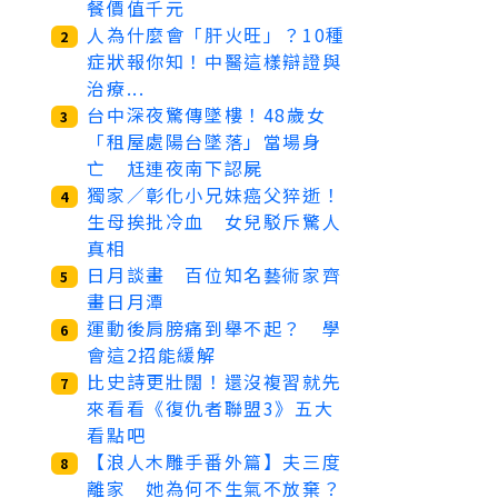
餐價值千元
人為什麼會「肝火旺」？10種
2
症狀報你知！中醫這樣辯證與
治療...
台中深夜驚傳墜樓！48歲女
3
「租屋處陽台墜落」當場身
亡 尪連夜南下認屍
獨家／彰化小兄妹癌父猝逝！
4
生母挨批冷血 女兒駁斥驚人
真相
日月談畫 百位知名藝術家齊
5
畫日月潭
運動後肩膀痛到舉不起？ 學
6
會這2招能緩解
比史詩更壯闊！還沒複習就先
7
來看看《復仇者聯盟3》五大
看點吧
【浪人木雕手番外篇】夫三度
8
離家 她為何不生氣不放棄？