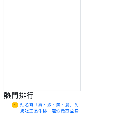
熱門排行
姓名有「真、淑、美、麗」免
1
費吃王品牛排 龍蝦嫩煎魚套