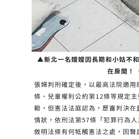
▲新北一名嫂嫂因長期和小姑不和
在房間！
張婦判刑確定後，以最高法院適用的
條、兒童權利公約第12條等規定
範，但憲法法庭認為，歷審判決在
情狀，依刑法第57條「犯罪行為
敘明法條有何牴觸憲法之處，因聲