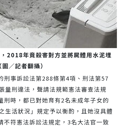
，2018年竟殺害對方並將屍體用水泥埋
（圖／記者翻攝）
刑事訴訟法第288條第4項、刑法第57
主張量刑違法，聲請法規範憲法審查法規
量刑時，都已對她育有2名未成年子女的
人之生活狀況」規定予以衡酌，且她沒具體
請不符憲法訴訟法規定，3名大法官一致