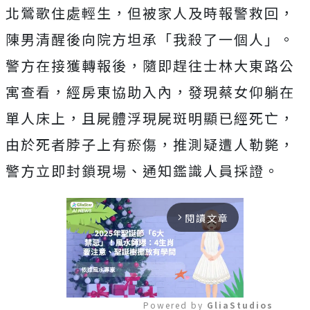
北鶯歌住處輕生，但被家人及時報警救回，
陳男清醒後向院方坦承「我殺了一個人」。
警方在接獲轉報後，隨即趕往士林大東路公
寓查看，經房東協助入內，發現蔡女仰躺在
單人床上，且屍體浮現屍斑明顯已經死亡，
由於死者脖子上有瘀傷，推測疑遭人勒斃，
警方立即封鎖現場、通知鑑識人員採證。
閱讀文章
arrow_forward_ios
Powered by 
GliaStudios