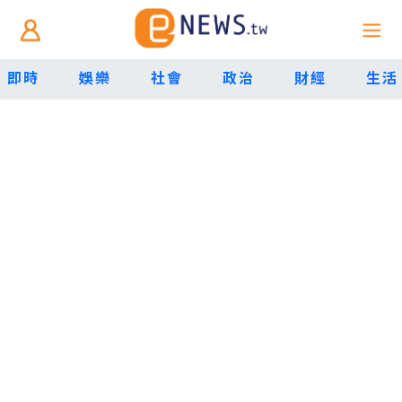
即時
娛樂
社會
政治
財經
生活