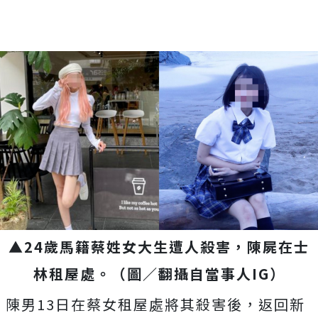
▲24歲馬籍蔡姓女大生遭人殺害，陳屍在士
林租屋處。（圖／翻攝自當事人IG）
陳男13日在蔡女租屋處將其殺害後，返回新