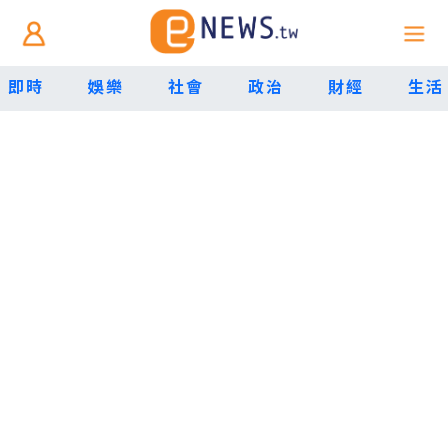
即時
娛樂
社會
政治
財經
生活