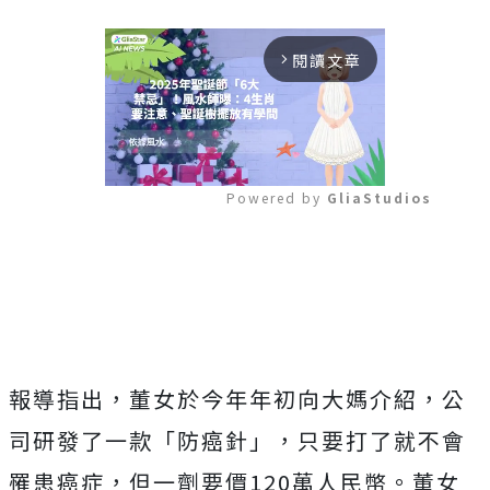
閱讀文章
arrow_forward_ios
Powered by 
GliaStudios
Mute
報導指出，董女於今年年初向大媽介紹，公
司研發了一款「防癌針」，只要打了就不會
罹患癌症，但一劑要價120萬人民幣。董女