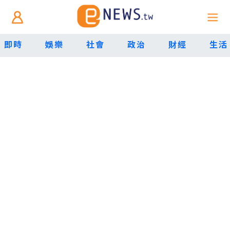
即時
娛樂
社會
政治
財經
生活