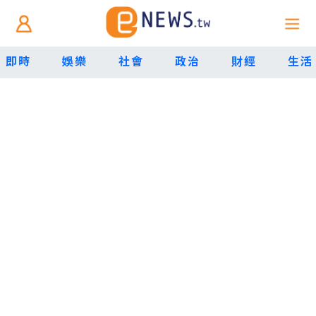
即時
娛樂
社會
政治
財經
生活