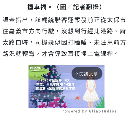
撞車禍。（圖／記者翻攝）
調查指出，該輛統聯客運案發前正從太保市
往嘉義市方向行駛，沒想到行經北港路、麻
太路口時，司機疑似因打瞌睡、未注意前方
路況就轉彎，才會導致直接撞上電線桿。
閱讀文章
arrow_forward_ios
Powered by 
GliaStudios
Mute