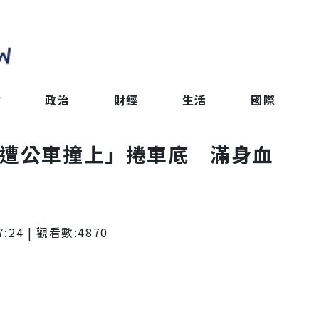
會
政治
財經
生活
國際
「遭公車撞上」捲車底 滿身血
7:24
| 觀看數:
4870