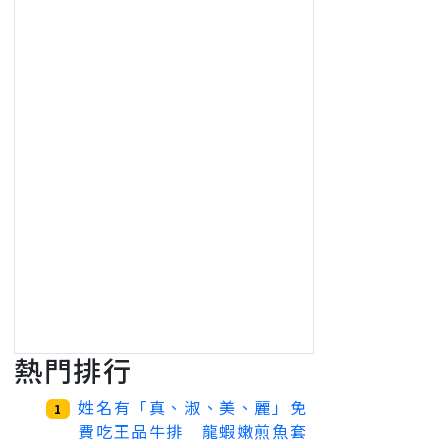
熱門排行
姓名有「真、淑、美、麗」免
1
費吃王品牛排 龍蝦嫩煎魚套