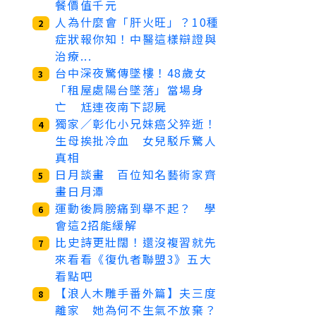
餐價值千元
人為什麼會「肝火旺」？10種
2
症狀報你知！中醫這樣辯證與
治療...
台中深夜驚傳墜樓！48歲女
3
「租屋處陽台墜落」當場身
亡 尪連夜南下認屍
獨家／彰化小兄妹癌父猝逝！
4
生母挨批冷血 女兒駁斥驚人
真相
日月談畫 百位知名藝術家齊
5
畫日月潭
運動後肩膀痛到舉不起？ 學
6
會這2招能緩解
比史詩更壯闊！還沒複習就先
7
來看看《復仇者聯盟3》五大
看點吧
【浪人木雕手番外篇】夫三度
8
離家 她為何不生氣不放棄？