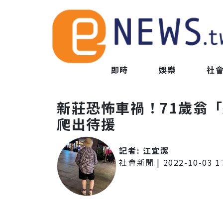
即時
娛樂
社
新莊恐怖車禍！71歲翁
爬出待援
記者:
江宜潔
社會新聞
|
2022-10-03 1