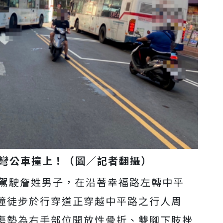
彎公車撞上！（圖／記者翻攝）
車駕駛詹姓男子，在沿著幸福路左轉中平
撞徒步於行穿道正穿越中平路之行人周
傷勢為右手部位開放性骨折、雙腳下肢挫