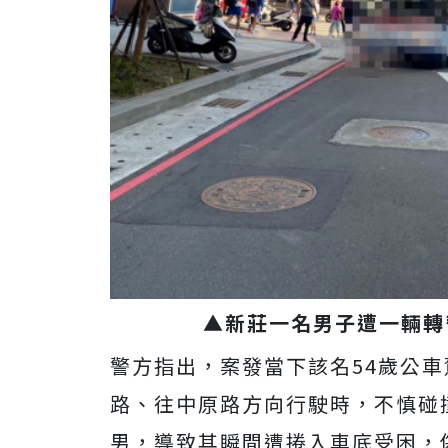
▲新莊一名男子遭一輛轉
警方指出，案發當下該名54歲公
路、往中原路方向行駛時，不慎碰
男，導致其瞬間遭捲入車底受困，