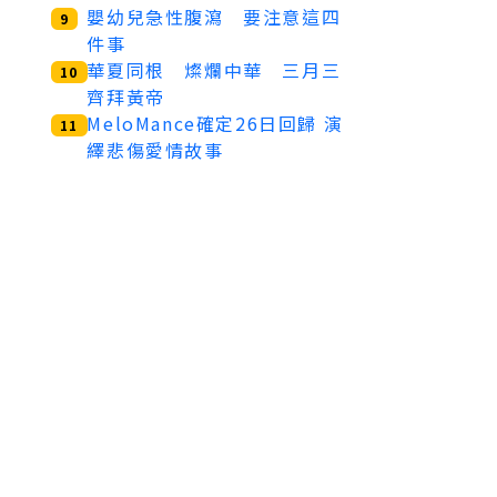
嬰幼兒急性腹瀉 要注意這四
9
件事
華夏同根 燦爛中華 三月三
10
齊拜黃帝
MeloMance確定26日回歸 演
11
繹悲傷愛情故事