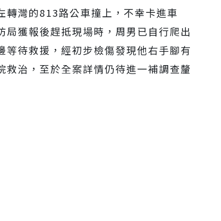
左轉灣的813路公車撞上，不幸卡進車
防局獲報後趕抵現場時，周男已自行爬出
邊等待救援，經初步檢傷發現他右手腳有
院救治，至於全案詳情仍待進一補調查釐