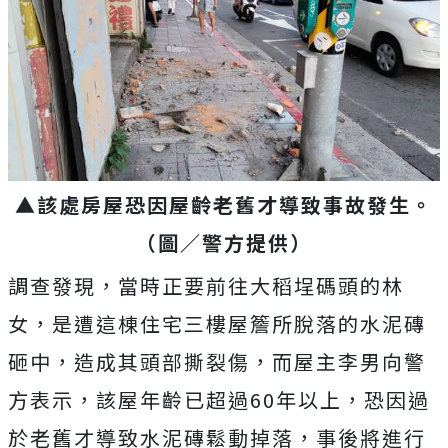
▲該處房屋恐因屋齡老舊才導致事故發生。
（圖／警方提供）
調查發現，當時正要前往大稻埕碼頭的林
女，是遭這棟住宅三樓屋簷所脫落的水泥磚
砸中，造成其頭部撕裂傷，而屋主李男向警
方表示，該屋年齡已超過60年以上，恐因過
於老舊才導致水泥磚鬆動掉落，事後將進行