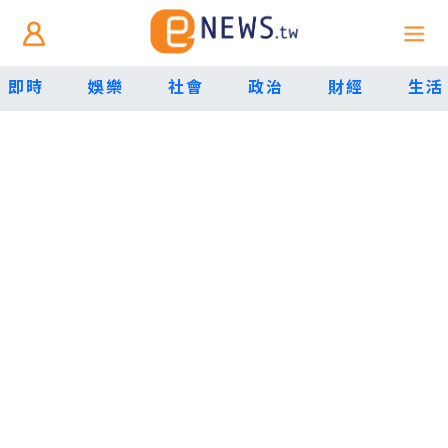
即時
娛樂
社會
政治
財經
生活