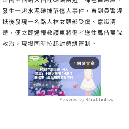
發生一起水泥磚掉落傷人事件，直到員警趕
抵後發現一名路人林女頭部受傷、意識清
楚，便立即通報救護車將傷者送往馬偕醫院
救治，現場同時拉起封鎖線管制。
閱讀文章
arrow_forward_ios
Powered by 
GliaStudios
Mute