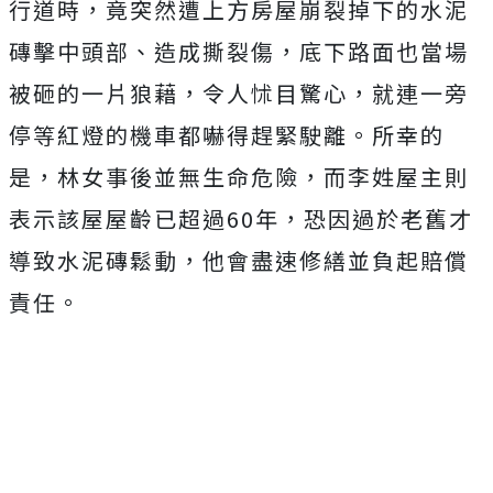
行道時，竟突然遭上方房屋崩裂掉下的水泥
磚擊中頭部、造成撕裂傷，底下路面也當場
被砸的一片狼藉，令人怵目驚心，就連一旁
停等紅燈的機車都嚇得趕緊駛離。所幸的
是，林女事後並無生命危險，而李姓屋主則
表示該屋屋齡已超過60年，恐因過於老舊才
導致水泥磚鬆動，他會盡速修繕並負起賠償
責任。