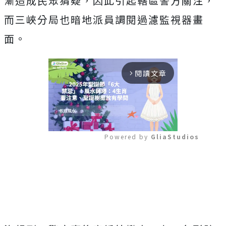
漸造成民眾猜疑，因此引起轄區警方關注，
而三峽分局也暗地派員調閱過濾監視器畫
面。
閱讀文章
arrow_forward_ios
Powered by 
GliaStudios
Mute