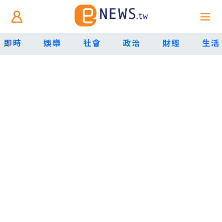
即時
娛樂
社會
政治
財經
生活