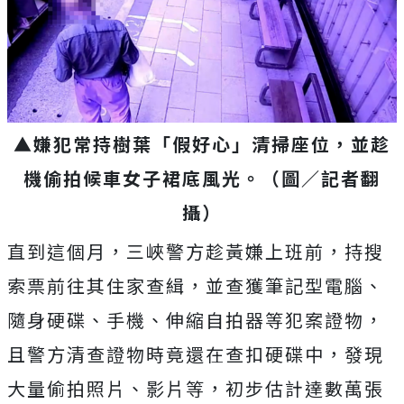
▲嫌犯常持樹葉「假好心」清掃座位，並趁
機偷拍候車女子裙底風光。（圖／記者翻
攝）
直到這個月，三峽警方趁黃嫌上班前，持搜
索票前往其住家查緝，並查獲筆記型電腦、
隨身硬碟、手機、伸縮自拍器等犯案證物，
且警方清查證物時竟還在查扣硬碟中，發現
大量偷拍照片、影片等，初步估計達數萬張