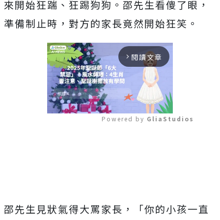
來開始狂踹、狂踢狗狗。邵先生看傻了眼，
準備制止時，對方的家長竟然開始狂笑。
閱讀文章
arrow_forward_ios
Powered by 
GliaStudios
Mute
邵先生見狀氣得大罵家長，「你的小孩一直