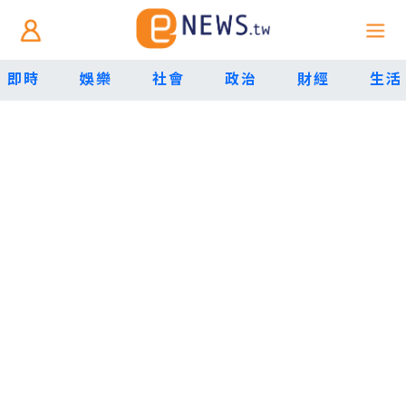
即時
娛樂
社會
政治
財經
生活