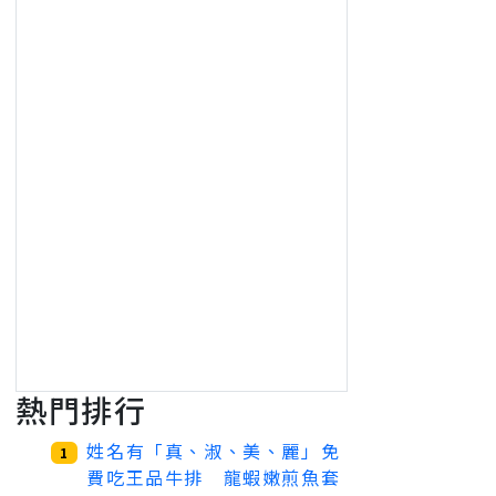
熱門排行
姓名有「真、淑、美、麗」免
1
費吃王品牛排 龍蝦嫩煎魚套