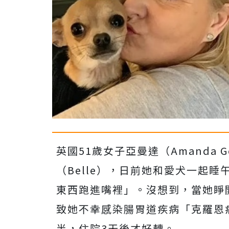
英國51歲女子亞曼達（Amanda
（Belle），日前她和愛犬一起
東西跑進嘴裡」。沒想到，當她睜
致她不幸感染腸胃道疾病「克羅恩
半，住院3天後才好轉。