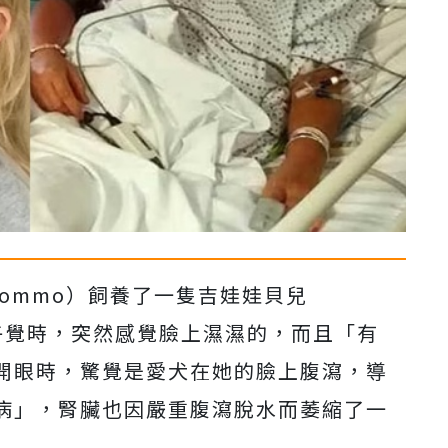
 Gommo）飼養了一隻吉娃娃貝兒
睡午覺時，突然感覺臉上濕濕的，而且「有
開眼時，驚覺是愛犬在她的臉上腹瀉，導
病」，腎臟也因嚴重腹瀉脫水而萎縮了一