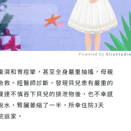
Powered by 
GliaStudi
腹瀉和胃痙攣，甚至全身嚴重抽搐，母親
Mute
急救。
經醫師診斷，發現貝兒患有嚴重的
曼達不慎吞下貝兒的排泄物後，也不幸感
脫水，腎臟萎縮了一半，所幸住院3天
院返家。