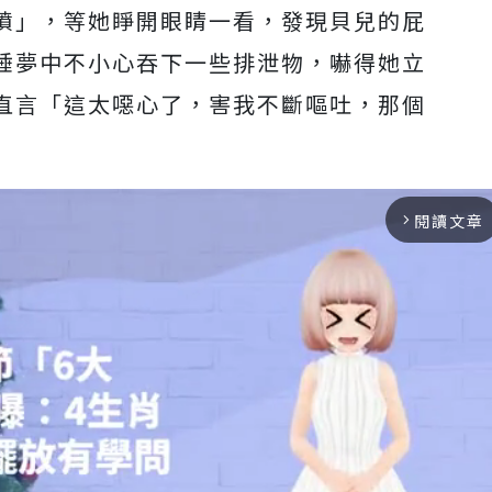
噴」，等她睜開眼睛一看，發現貝兒的屁
睡夢中不小心吞下一些排泄物，嚇得她立
直言「這太噁心了，害我不斷嘔吐，那個
閱讀文章
arrow_forward_ios