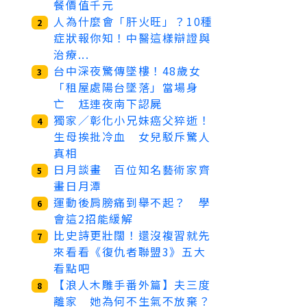
餐價值千元
人為什麼會「肝火旺」？10種
2
症狀報你知！中醫這樣辯證與
治療...
台中深夜驚傳墜樓！48歲女
3
「租屋處陽台墜落」當場身
亡 尪連夜南下認屍
獨家／彰化小兄妹癌父猝逝！
4
生母挨批冷血 女兒駁斥驚人
真相
日月談畫 百位知名藝術家齊
5
畫日月潭
運動後肩膀痛到舉不起？ 學
6
會這2招能緩解
比史詩更壯闊！還沒複習就先
7
來看看《復仇者聯盟3》五大
看點吧
【浪人木雕手番外篇】夫三度
8
離家 她為何不生氣不放棄？