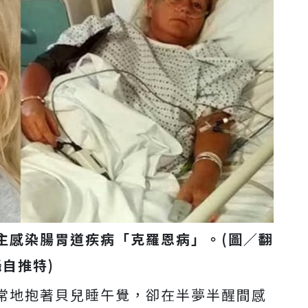
主感染腸胃道疾病「克羅恩病」。(圖／翻
攝自推特)
常地抱著貝兒睡午覺，卻在半夢半醒間感