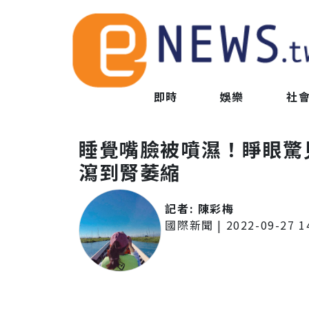
即時
娛樂
社
睡覺嘴臉被噴濕！睜眼驚
瀉到腎萎縮
記者:
陳彩梅
國際新聞
|
2022-09-27 1