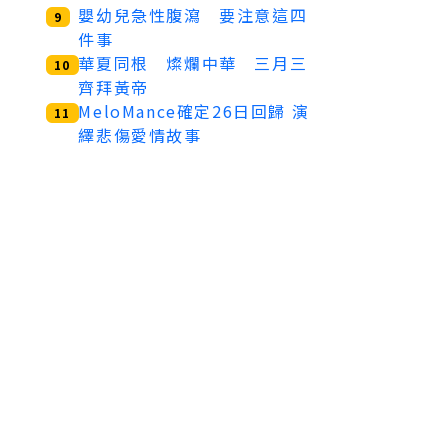
嬰幼兒急性腹瀉 要注意這四
9
件事
華夏同根 燦爛中華 三月三
10
齊拜黃帝
MeloMance確定26日回歸 演
11
繹悲傷愛情故事